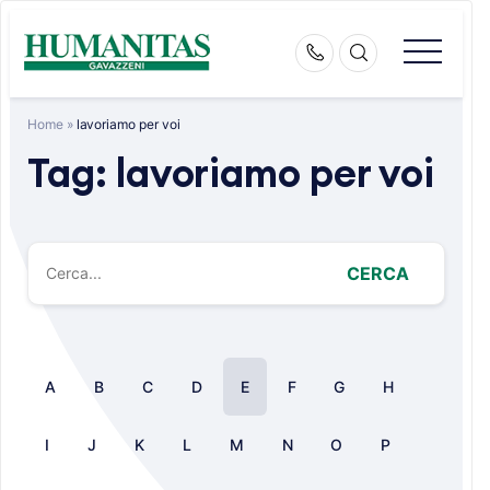
Skip
to
content
Home
»
lavoriamo per voi
Tag:
lavoriamo per voi
CERCA
A
B
C
D
E
F
G
H
I
J
K
L
M
N
O
P