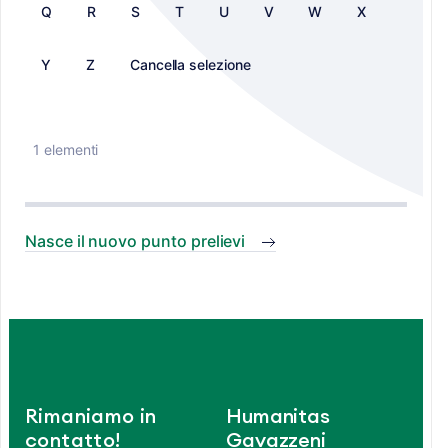
Q
R
S
T
U
V
W
X
Y
Z
Cancella selezione
1 elementi
Nasce il nuovo punto prelievi
Rimaniamo in
Humanitas
contatto!
Gavazzeni