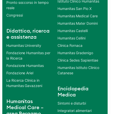
Istituto Clinico Humanitas
Pronto soccorso in tempo
reale
Humanitas San Pio X
Congressi
Humanitas Medical Care
Humanitas Mater Domini
Didattica, ricerca
Humanitas Castelli
e assistenza
Humanitas Cellini
Humanitas University
Clinica Fornaca
Fondazione Humanitas per
Humanitas Gradenigo
la Ricerca
Clinica Sedes Sapientiae
Fondazione Humanitas
Humanitas Istituto Clinico
Fondazione Ariel
Catanese
La Ricerca Clinica in
Humanitas Gavazzeni
Enciclopedia
Medica
Humanitas
Sintomi e disturbi
Medical Care –
Integratori alimentari
area Bergamo