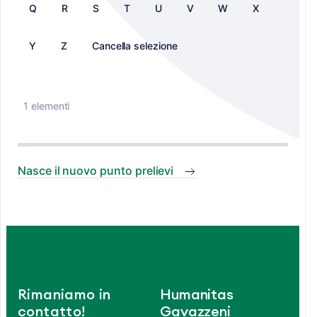
Q
R
S
T
U
V
W
X
Y
Z
Cancella selezione
1 elementi
Nasce il nuovo punto prelievi
Rimaniamo in
Humanitas
contatto!
Gavazzeni