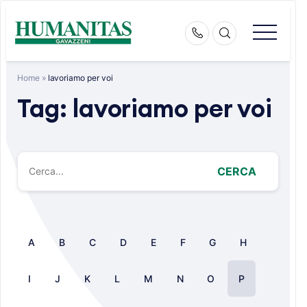
Skip
to
content
Home
»
lavoriamo per voi
Tag:
lavoriamo per voi
CERCA
A
B
C
D
E
F
G
H
I
J
K
L
M
N
O
P