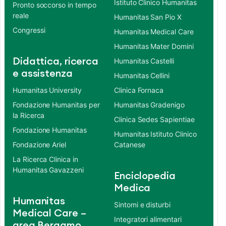
Istituto Clinico Humanitas
Pronto soccorso in tempo
reale
Humanitas San Pio X
Congressi
Humanitas Medical Care
Humanitas Mater Domini
Didattica, ricerca
Humanitas Castelli
e assistenza
Humanitas Cellini
Humanitas University
Clinica Fornaca
Fondazione Humanitas per
Humanitas Gradenigo
la Ricerca
Clinica Sedes Sapientiae
Fondazione Humanitas
Humanitas Istituto Clinico
Fondazione Ariel
Catanese
La Ricerca Clinica in
Humanitas Gavazzeni
Enciclopedia
Medica
Humanitas
Sintomi e disturbi
Medical Care –
Integratori alimentari
area Bergamo