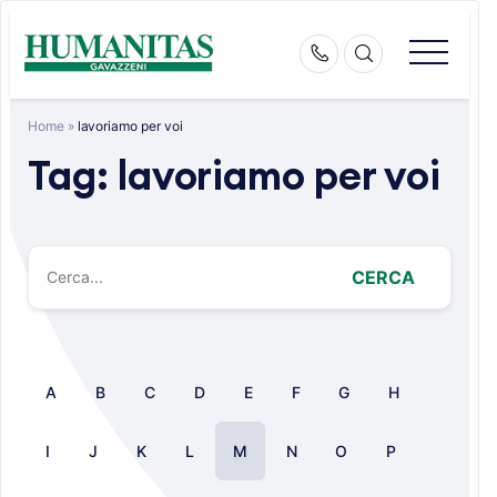
Skip
to
content
Home
»
lavoriamo per voi
Tag:
lavoriamo per voi
CERCA
A
B
C
D
E
F
G
H
I
J
K
L
M
N
O
P