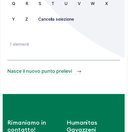
Q
R
S
T
U
V
W
X
Y
Z
Cancella selezione
1 elementi
Nasce il nuovo punto prelievi
Rimaniamo in
Humanitas
contatto!
Gavazzeni