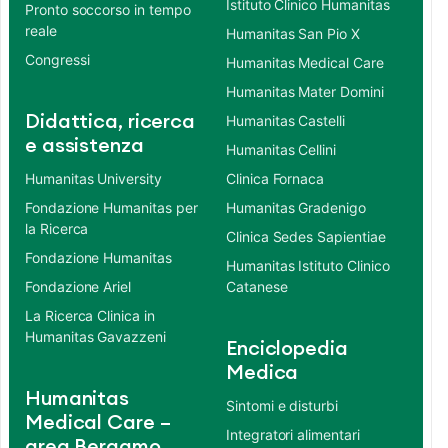
Istituto Clinico Humanitas
Pronto soccorso in tempo
reale
Humanitas San Pio X
Congressi
Humanitas Medical Care
Humanitas Mater Domini
Didattica, ricerca
Humanitas Castelli
e assistenza
Humanitas Cellini
Humanitas University
Clinica Fornaca
Fondazione Humanitas per
Humanitas Gradenigo
la Ricerca
Clinica Sedes Sapientiae
Fondazione Humanitas
Humanitas Istituto Clinico
Fondazione Ariel
Catanese
La Ricerca Clinica in
Humanitas Gavazzeni
Enciclopedia
Medica
Humanitas
Sintomi e disturbi
Medical Care –
Integratori alimentari
area Bergamo