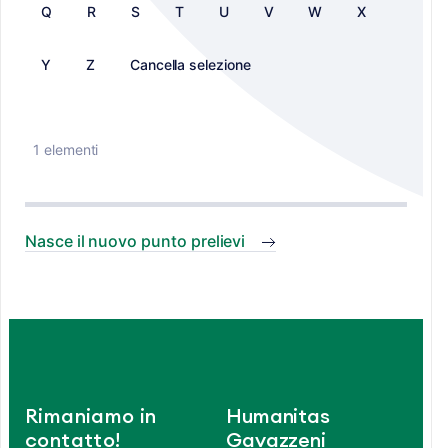
Q
R
S
T
U
V
W
X
Y
Z
Cancella selezione
1 elementi
Nasce il nuovo punto prelievi
Rimaniamo in
Humanitas
contatto!
Gavazzeni