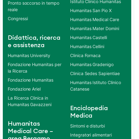
Istituto Clinico Humanitas
Pronto soccorso in tempo
reale
Humanitas San Pio X
Congressi
Humanitas Medical Care
Humanitas Mater Domini
Didattica, ricerca
Humanitas Castelli
e assistenza
Humanitas Cellini
Humanitas University
Clinica Fornaca
Fondazione Humanitas per
Humanitas Gradenigo
la Ricerca
Clinica Sedes Sapientiae
Fondazione Humanitas
Humanitas Istituto Clinico
Fondazione Ariel
Catanese
La Ricerca Clinica in
Humanitas Gavazzeni
Enciclopedia
Medica
Humanitas
Sintomi e disturbi
Medical Care –
Integratori alimentari
area Bergamo