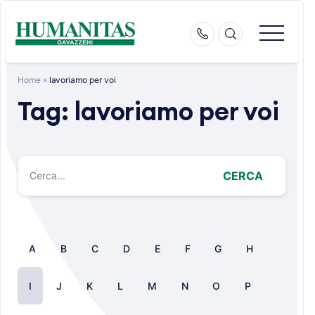
Skip
to
content
Home
»
lavoriamo per voi
Tag:
lavoriamo per voi
CERCA
A
B
C
D
E
F
G
H
I
J
K
L
M
N
O
P