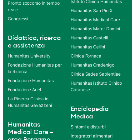
Istituto Clinico Humanitas
Pronto soccorso in tempo
reale
Humanitas San Pio X
Congressi
Humanitas Medical Care
Humanitas Mater Domini
Didattica, ricerca
Humanitas Castelli
e assistenza
Humanitas Cellini
Humanitas University
Clinica Fornaca
Fondazione Humanitas per
Humanitas Gradenigo
la Ricerca
Clinica Sedes Sapientiae
Fondazione Humanitas
Humanitas Istituto Clinico
Fondazione Ariel
Catanese
La Ricerca Clinica in
Humanitas Gavazzeni
Enciclopedia
Medica
Humanitas
Sintomi e disturbi
Medical Care –
Integratori alimentari
area Bergamo