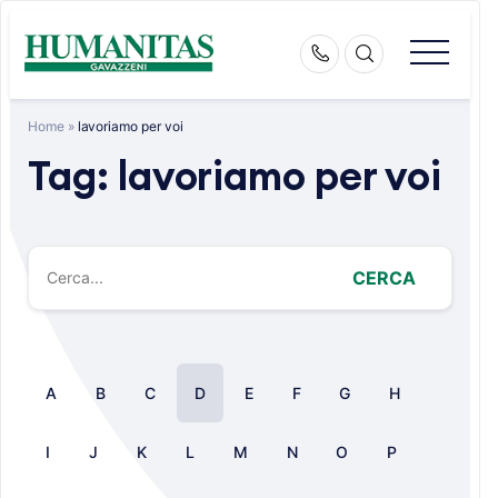
Skip
to
content
Home
»
lavoriamo per voi
Tag:
lavoriamo per voi
CERCA
A
B
C
D
E
F
G
H
I
J
K
L
M
N
O
P