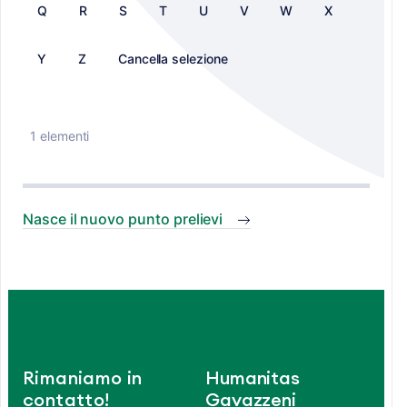
Q
R
S
T
U
V
W
X
Y
Z
Cancella selezione
1 elementi
Nasce il nuovo punto prelievi
Rimaniamo in
Humanitas
contatto!
Gavazzeni