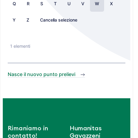
Q
R
S
T
U
V
W
X
Y
Z
Cancella selezione
1 elementi
Nasce il nuovo punto prelievi
Rimaniamo in
Humanitas
contatto!
Gavazzeni