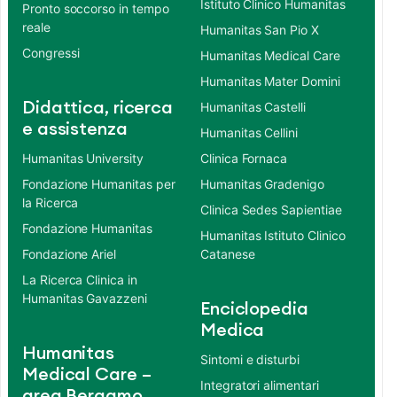
Istituto Clinico Humanitas
Pronto soccorso in tempo
reale
Humanitas San Pio X
Congressi
Humanitas Medical Care
Humanitas Mater Domini
Didattica, ricerca
Humanitas Castelli
e assistenza
Humanitas Cellini
Humanitas University
Clinica Fornaca
Fondazione Humanitas per
Humanitas Gradenigo
la Ricerca
Clinica Sedes Sapientiae
Fondazione Humanitas
Humanitas Istituto Clinico
Fondazione Ariel
Catanese
La Ricerca Clinica in
Humanitas Gavazzeni
Enciclopedia
Medica
Humanitas
Sintomi e disturbi
Medical Care –
Integratori alimentari
area Bergamo