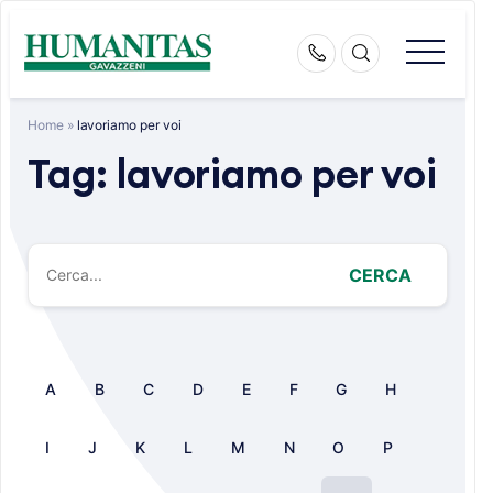
Skip
to
content
Home
»
lavoriamo per voi
Tag:
lavoriamo per voi
CERCA
A
B
C
D
E
F
G
H
I
J
K
L
M
N
O
P