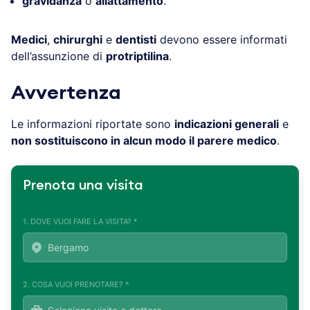
gravidanza
o
allattamento
.
Medici
,
chirurghi
e
dentisti
devono essere informati
dell’assunzione di
protriptilina
.
Avvertenza
Le informazioni riportate sono
indicazioni generali
e
non sostituiscono in alcun modo il parere medico
.
Prenota una visita
1. DOVE VUOI FARE LA VISITA? *
2. COSA VUOI PRENOTARE? *