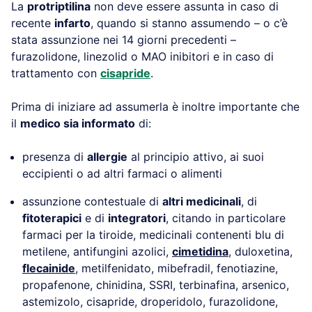
La
protriptilina
non deve essere assunta in caso di
recente
infarto
, quando si stanno assumendo – o c’è
stata assunzione nei 14 giorni precedenti –
furazolidone, linezolid o MAO inibitori e in caso di
trattamento con
cisapride
.
Prima di iniziare ad assumerla è inoltre importante che
il
medico sia informato
di:
presenza di
allergie
al principio attivo, ai suoi
eccipienti o ad altri farmaci o alimenti
assunzione contestuale di
altri medicinali
, di
fitoterapici
e di
integratori
, citando in particolare
farmaci per la tiroide, medicinali contenenti blu di
metilene, antifungini azolici,
cimetidina
, duloxetina,
flecainide
, metilfenidato, mibefradil, fenotiazine,
propafenone, chinidina, SSRI, terbinafina, arsenico,
astemizolo, cisapride, droperidolo, furazolidone,