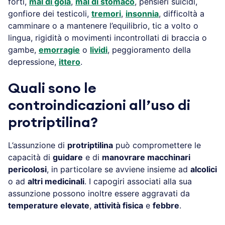
forti,
mal di gola
,
mal di stomaco
, pensieri suicidi,
gonfiore dei testicoli,
tremori
,
insonnia
, difficoltà a
camminare o a mantenere l’equilibrio, tic a volto o
lingua, rigidità o movimenti incontrollati di braccia o
gambe,
emorragie
o
lividi
, peggioramento della
depressione,
ittero
.
Quali sono le
controindicazioni all’uso di
protriptilina?
L’assunzione di
protriptilina
può compromettere le
capacità di
guidare
e di
manovrare macchinari
pericolosi
, in particolare se avviene insieme ad
alcolici
o ad
altri medicinali
. I capogiri associati alla sua
assunzione possono inoltre essere aggravati da
temperature elevate
,
attività fisica
e
febbre
.