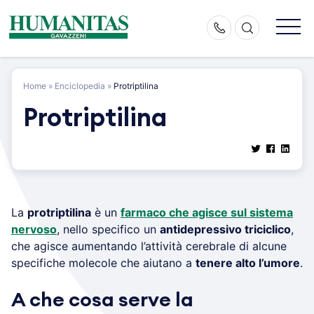
Skip
to
content
Home
»
Enciclopedia
»
Protriptilina
Protriptilina
La
protriptilina
è un
farmaco che agisce sul sistema
nervoso
, nello specifico un
antidepressivo triciclico
,
che agisce aumentando l’attività cerebrale di alcune
specifiche molecole che aiutano a
tenere alto l’umore
.
A che cosa serve la