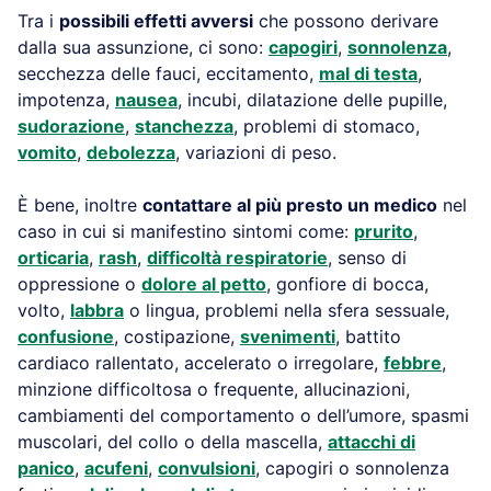
Tra i
possibili effetti avversi
che possono derivare
dalla sua assunzione, ci sono:
capogiri
,
sonnolenza
,
secchezza delle fauci, eccitamento,
mal di testa
,
impotenza,
nausea
, incubi, dilatazione delle pupille,
sudorazione
,
stanchezza
, problemi di stomaco,
vomito
,
debolezza
, variazioni di peso.
È bene, inoltre
contattare al più presto un medico
nel
caso in cui si manifestino sintomi come:
prurito
,
orticaria
,
rash
,
difficoltà respiratorie
, senso di
oppressione o
dolore al petto
, gonfiore di bocca,
volto,
labbra
o lingua, problemi nella sfera sessuale,
confusione
, costipazione,
svenimenti
, battito
cardiaco rallentato, accelerato o irregolare,
febbre
,
minzione difficoltosa o frequente, allucinazioni,
cambiamenti del comportamento o dell’umore, spasmi
muscolari, del collo o della mascella,
attacchi di
panico
,
acufeni
,
convulsioni
, capogiri o sonnolenza