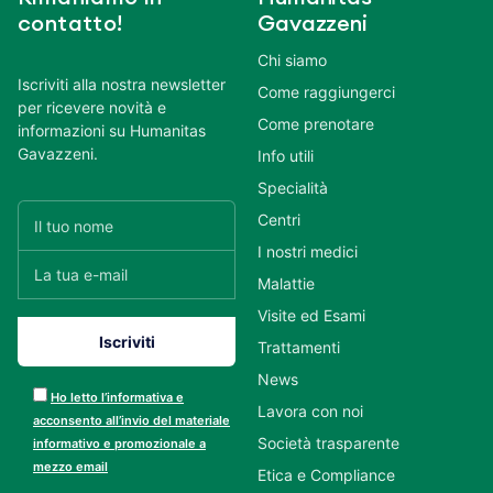
contatto!
Gavazzeni
Chi siamo
Iscriviti alla nostra newsletter
Come raggiungerci
per ricevere novità e
Come prenotare
informazioni su Humanitas
Gavazzeni.
Info utili
Specialità
Centri
I nostri medici
Malattie
Visite ed Esami
Trattamenti
News
Ho letto l’informativa e
Lavora con noi
acconsento all’invio del materiale
Società trasparente
informativo e promozionale a
mezzo email
Etica e Compliance