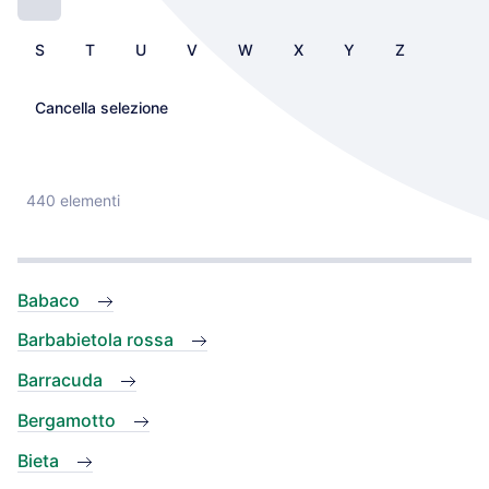
S
T
U
V
W
X
Y
Z
Cancella selezione
440 elementi
Babaco
Barbabietola rossa
Barracuda
Bergamotto
Bieta