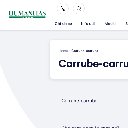
Skip
to
content
Chi siamo
Info utili
Medici
S
Home
»
Carrube-carruba
Carrube-carr
Carrube-carruba