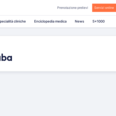
Prenotazione prelievi
Servizi online
pecialità cliniche
Enciclopedia medica
News
5×1000
uba