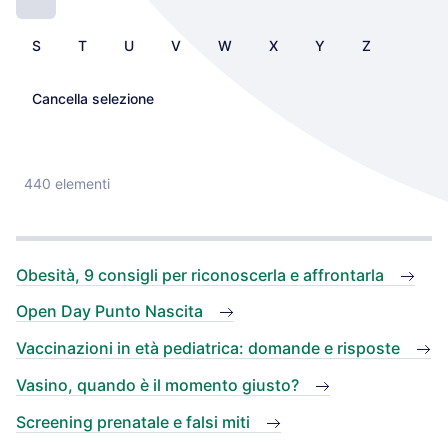
S
T
U
V
W
X
Y
Z
Cancella selezione
440 elementi
Obesità, 9 consigli per riconoscerla e affrontarla
Open Day Punto Nascita
Vaccinazioni in età pediatrica: domande e risposte
Vasino, quando è il momento giusto?
Screening prenatale e falsi miti