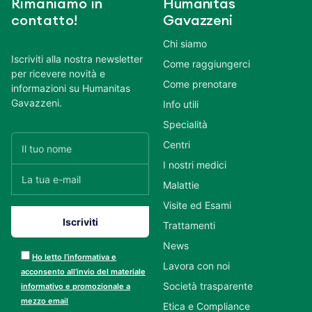
Rimaniamo in
Humanitas
contatto!
Gavazzeni
Chi siamo
Iscriviti alla nostra newsletter
Come raggiungerci
per ricevere novità e
Come prenotare
informazioni su Humanitas
Gavazzeni.
Info utili
Specialità
Centri
I nostri medici
Malattie
Visite ed Esami
Trattamenti
News
Ho letto l’informativa e
Lavora con noi
acconsento all’invio del materiale
Società trasparente
informativo e promozionale a
mezzo email
Etica e Compliance