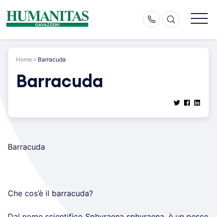
Skip
to
content
Home
»
Barracuda
Barracuda
Barracuda
Che cos’è il barracuda?
Dal nome scientifico Sphyraena sphyraena, è un pesce