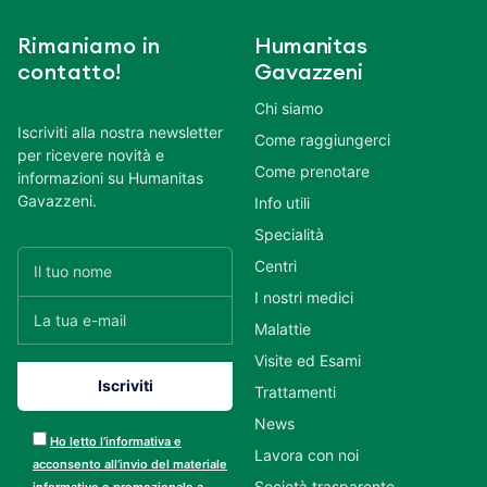
Rimaniamo in
Humanitas
contatto!
Gavazzeni
Chi siamo
Iscriviti alla nostra newsletter
Come raggiungerci
per ricevere novità e
Come prenotare
informazioni su Humanitas
Gavazzeni.
Info utili
Specialità
Centri
I nostri medici
Malattie
Visite ed Esami
Trattamenti
News
Ho letto l’informativa e
Lavora con noi
acconsento all’invio del materiale
Società trasparente
informativo e promozionale a