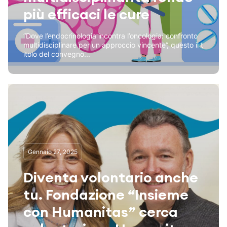
più efficaci le cure
“Dove l’endocrinologia incontra l’oncologia: confronto
multidisciplinare per un approccio vincente”, questo il t
itolo del convegno...
Gennaio 27, 2025
Diventa volontario anche
tu. Fondazione “Insieme
con Humanitas” cerca