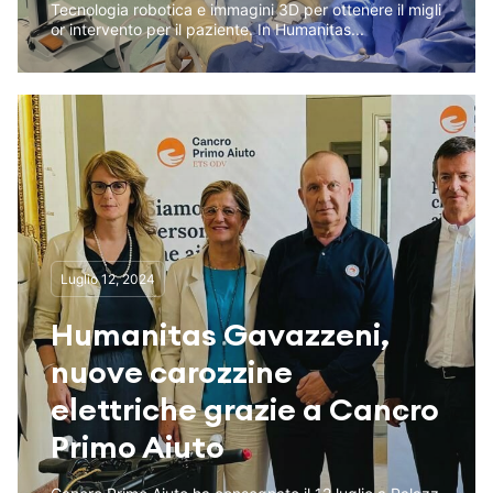
Tecnologia robotica e immagini 3D per ottenere il migli
or intervento per il paziente. In Humanitas...
Luglio 12, 2024
Humanitas Gavazzeni,
nuove carozzine
elettriche grazie a Cancro
Primo Aiuto