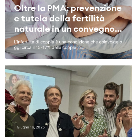
Oltre la PMA: prevenzione
e tutela della fertilità
naturale in un convegno...
L’infertilità di coppia è una condizione che coinvolge o
ggi circa il 15-17% delle coppie in...
Giugno 16, 2025