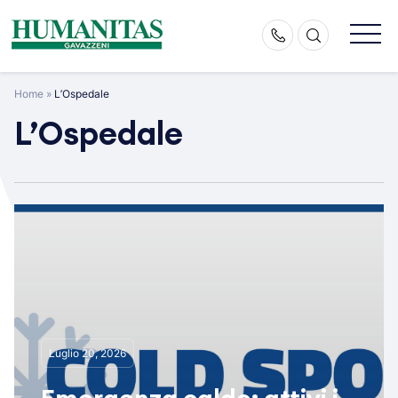
Skip
to
content
Home
»
L’Ospedale
L’Ospedale
Luglio 20, 2026