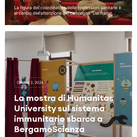
La figura del coordinatore delle professioni sanitarie è
al centro dell’attenzione del convegno “Dai frame...
Ottobre 2, 2024
La mostra di Humanitas
University sul sistema
immunitario sbarca a
BergamoScienza