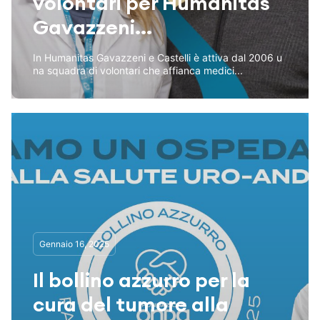
volontari per Humanitas
Gavazzeni...
In Humanitas Gavazzeni e Castelli è attiva dal 2006 u
na squadra di volontari che affianca medici...
Gennaio 16, 2025
Il bollino azzurro per la
cura del tumore alla