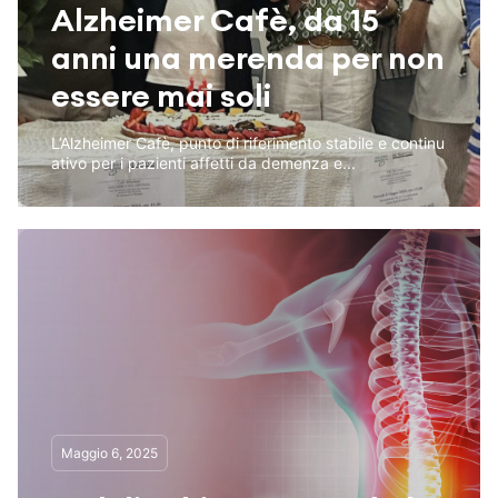
Alzheimer Cafè, da 15
anni una merenda per non
essere mai soli
L’Alzheimer Cafè, punto di riferimento stabile e continu
ativo per i pazienti affetti da demenza e...
Maggio 6, 2025