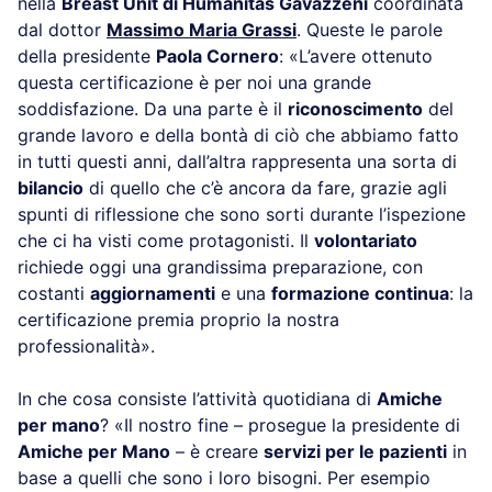
nella
Breast Unit di Humanitas Gavazzeni
coordinata
dal dottor
Massimo Maria Grassi
. Queste le parole
della presidente
Paola Cornero
: «L’avere ottenuto
questa certificazione è per noi una grande
soddisfazione. Da una parte è il
riconoscimento
del
grande lavoro e della bontà di ciò che abbiamo fatto
in tutti questi anni, dall’altra rappresenta una sorta di
bilancio
di quello che c’è ancora da fare, grazie agli
spunti di riflessione che sono sorti durante l’ispezione
che ci ha visti come protagonisti. Il
volontariato
richiede oggi una grandissima preparazione, con
costanti
aggiornamenti
e una
formazione continua
: la
certificazione premia proprio la nostra
professionalità».
In che cosa consiste l’attività quotidiana di
Amiche
per mano
? «Il nostro fine – prosegue la presidente di
Amiche per Mano
– è creare
servizi per le pazienti
in
base a quelli che sono i loro bisogni. Per esempio