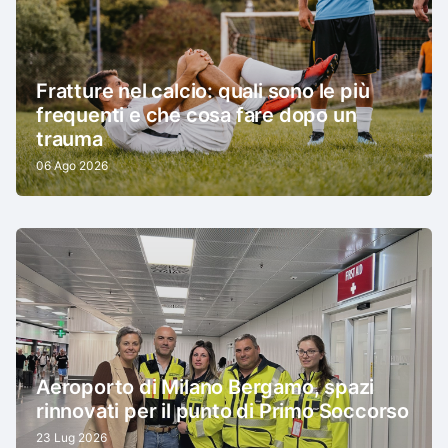
Fratture nel calcio: quali sono le più
frequenti e che cosa fare dopo un
trauma
06 Ago 2026
Aeroporto di Milano Bergamo, spazi
rinnovati per il punto di Primo Soccorso
23 Lug 2026