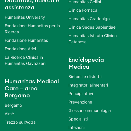
Didattica, ricerca e
Humanitas Cellini
assistenza
Clinica Fornaca
Humanitas University
Humanitas Gradenigo
Fondazione Humanitas per la
Clinica Sedes Sapientiae
Ricerca
Humanitas Istituto Clinico
Fondazione Humanitas
Catanese
Fondazione Ariel
La Ricerca Clinica in
Enciclopedia
Humanitas Gavazzeni
Medica
Sintomi e disturbi
Humanitas Medical
Integratori alimentari
Care – area
Principi attivi
Bergamo
Prevenzione
Bergamo
Glossario immunologia
Almè
Specialisti
Trezzo sull’Adda
Infezioni