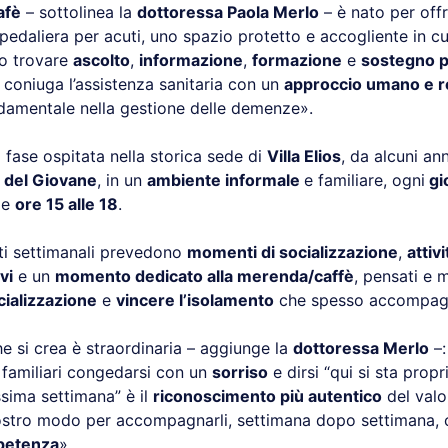
afè
– sottolinea la
dottoressa Paola Merlo
– è nato per offri
pedaliera per acuti, uno spazio protetto e accogliente in cu
no trovare
ascolto
,
informazione
,
formazione
e
sostegno p
e coniuga l’assistenza sanitaria con un
approccio umano e r
damentale nella gestione delle demenze».
fase ospitata nella storica sede di
Villa Elios
, da alcuni anni
 del Giovane
, in un
ambiente informale
e familiare, ogni
gi
le
ore 15 alle 18
.
ti settimanali prevedono
momenti di socializzazione
,
attiv
vi
e un
momento dedicato alla merenda/caffè
, pensati e 
cializzazione
e
vincere l’isolamento
che spesso accompagna
e si crea è straordinaria – aggiunge la
dottoressa Merlo
–:
o familiari congedarsi con un
sorriso
e dirsi “qui si sta propr
sima settimana” è il
riconoscimento più autentico
del valo
nostro modo per accompagnarli, settimana dopo settimana,
petenza
».