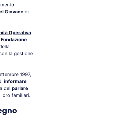
momento
el Giovane
di
nità Operativa
a
Fondazione
della
 con la gestione
settembre 1997,
 di
informare
za del
parlare
loro familiari.
tegno