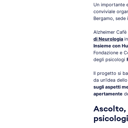
Un importante e
conviviale orga
Bergamo, sede in 
Alzheimer Cafè 
di Neurologia
in
Insieme con H
Fondazione e C
degli psicologi
Il progetto si b
da un’idea dell
sugli aspetti me
apertamente
de
Ascolto,
psicolog