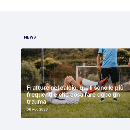
NEWS
Fratture nel calcio: quali sono le più
frequenti e che cosa fare dopo un
trauma
06 Ago 2026