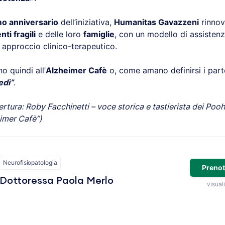
mo anniversario
dell’iniziativa,
Humanitas Gavazzeni
rinnov
nti fragili
e delle loro
famiglie
, con un modello di assisten
e approccio clinico-terapeutico.
 quindi all’
Alzheimer Cafè
o, come amano definirsi i parte
edì”
.
ertura: Roby Facchinetti – voce storica e tastierista dei Pooh 
eimer Cafè”)
Neurofisiopatologia
Prenot
Dottoressa Paola Merlo
visuali