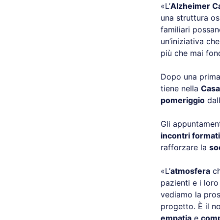
«L’
Alzheimer C
una struttura os
familiari possa
un’iniziativa ch
più che mai fon
Dopo una prima 
tiene nella
Casa
pomeriggio
dal
Gli appuntamen
incontri formati
rafforzare la
so
«L’
atmosfera
ch
pazienti e i lor
vediamo la pros
progetto. È il 
empatia
e
com