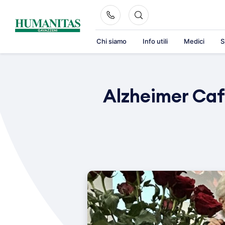
Skip
to
content
Chi siamo
Info utili
Medici
S
Alzheimer Caf