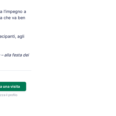
a l’impegno a
za che va ben
cipanti, agli
– alla festa dei
a una visita
zza il profilo