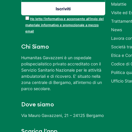
Malattie
Visite ed 
Ho letto l’informativa e acconsento all’invio del
Trattament
materiale informativo e promozionale a mezzo
News
email
Lavora con
Chi Siamo
Società tr
Etica e Co
Humanitas Gavazzeni è un ospedale
polispecialistico privato accreditato con il
Codice di 
Servizio Sanitario Nazionale per le attività
Politica q
ambulatoriali e di ricovero. E’ situato nella
Ufficio St
zona centrale di Bergamo, all’interno di un
parco secolare.
Dove siamo
Via Mauro Gavazzeni, 21 – 24125 Bergamo
Scarica l’app