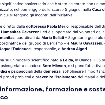
 significativo anniversario che è stato celebrato con un 
nizzato, nel pomeriggio dello scorso 5 giugno, nella
Casa d
cui si tengono gli incontri dell’iniziativa.
è diretto dalla
dottoressa
Paola Merlo
, responsabile dell’
U
Humanitas Gavazzeni
, ed è supportato dai volontari dell
umanitas
, coordinati da
Maria Bellati
– Segretario generale 
oordinatrice del gruppo di Bergamo – e
Maura Gavazzeni
,
Raquel Taddeucci
, responsabile, e
Andrea Algeri
.
asa su un modello scientifico nato a
Leida
, in Olanda, il 15 
o psicogeriatra olandese
Bere Miesen
, e si pone l’obiettivo
dici e psicosociali
della
demenza
, sottolineare l’importan
i propri problemi e
prevenire l’isolamento
dei malati e dei 
 informazione, formazione e sos
ico