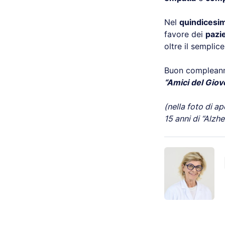
Nel
quindicesi
favore dei
pazie
oltre il semplic
Buon compleanno
“Amici del Giov
(nella foto di ap
15 anni di “Alzh