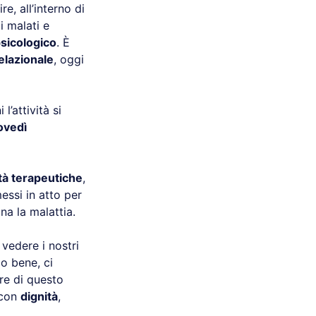
re, all’interno di
i malati e
sicologico
. È
elazionale
, oggi
 l’attività si
ovedì
ità terapeutiche
,
messi in atto per
 la malattia.
 vedere i nostri
io bene, ci
re di questo
 con
dignità
,