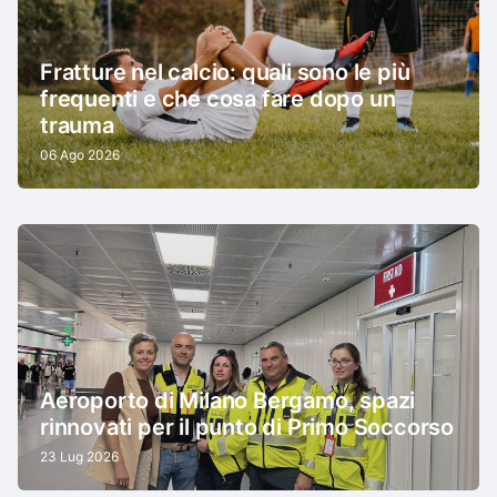
Fratture nel calcio: quali sono le più
frequenti e che cosa fare dopo un
trauma
06 Ago 2026
Aeroporto di Milano Bergamo, spazi
rinnovati per il punto di Primo Soccorso
23 Lug 2026