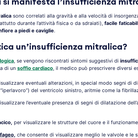
 si manifesta l’insufficienza mitr
alica
sono correlati alla gravità e alla velocità di insorge
ttutto durante l’attività fisica o da sdraiati),
facile
faticabil
fiore a piedi e caviglie
.
ica un’insufficienza mitralica?
ologica
, se vengono riscontrati sintomi suggestivi di
insuffi
za di un
soffio cardiaco
, il medico può prescrivere diversi e
isualizzare eventuali alterazioni, in special modo segni di dil
“iperlavoro”) del ventricolo sinistro, aritmie come la fibrilla
sualizzare l’eventuale presenza di segni di dilatazione dell’a
cico,
per visualizzare le strutture del cuore e il funzioname
fageo,
che consente di visualizzare meglio le valvole e le s