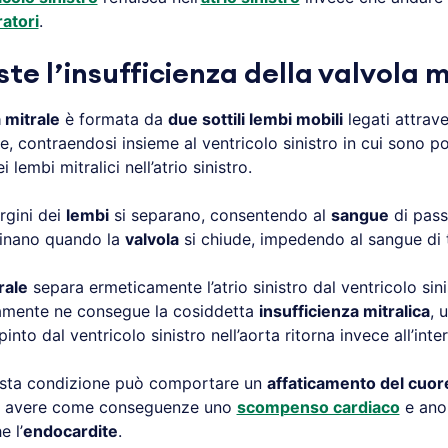
ratori
.
ste l’insufficienza della valvola m
 mitrale
è formata da
due sottili lembi mobili
legati attrav
he, contraendosi insieme al ventricolo sinistro in cui sono p
i lembi mitralici nell’atrio sinistro.
rgini dei
lembi
si separano, consentendo al
sangue
di passa
icinano quando la
valvola
si chiude, impedendo al sangue di t
rale
separa ermeticamente l’atrio sinistro dal ventricolo sin
tamente ne consegue la cosiddetta
insufficienza mitralica
, 
o dal ventricolo sinistro nell’aorta ritorna invece all’intern
uesta condizione può comportare un
affaticamento del cuor
può avere come conseguenze uno
scompenso cardiaco
e anom
e l’
endocardite
.