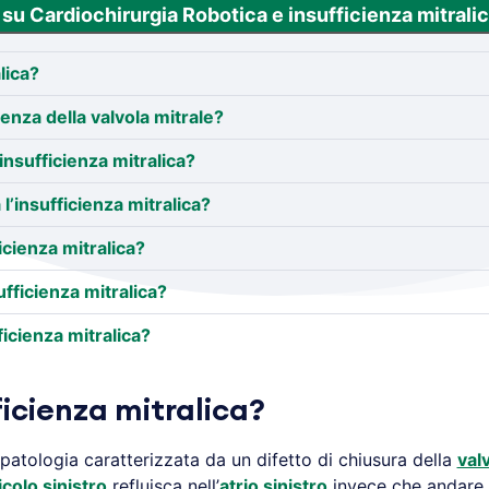
 su Cardiochirurgia Robotica e insufficienza mitralic
lica?
ienza della valvola mitrale?
nsufficienza mitralica?
l’insufficienza mitralica?
icienza mitralica?
fficienza mitralica?
icienza mitralica?
ficienza mitralica?
patologia caratterizzata da un difetto di chiusura della
val
icolo sinistro
refluisca nell’
atrio sinistro
invece che andare