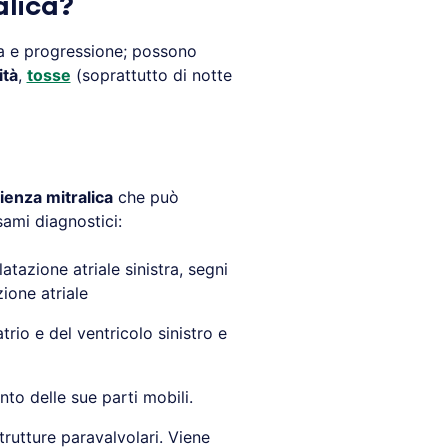
alica?
nza e progressione; possono
ità
,
tosse
(soprattutto di notte
cienza mitralica
che può
sami diagnostici:
atazione atriale sinistra, segni
zione atriale
trio e del ventricolo sinistro e
nto delle sue parti mobili.
trutture paravalvolari. Viene