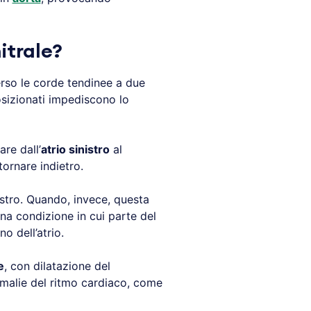
itrale?
erso le corde tendinee a due
osizionati impediscono lo
re dall’
atrio sinistro
al
ornare indietro.
istro. Quando, invece, questa
una condizione in cui parte del
o dell’atrio.
e
, con dilatazione del
alie del ritmo cardiaco, come