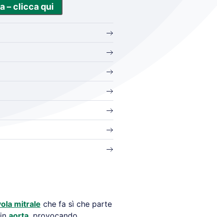
a – clicca qui
vola mitrale
che fa sì che parte
 in
aorta
, provocando