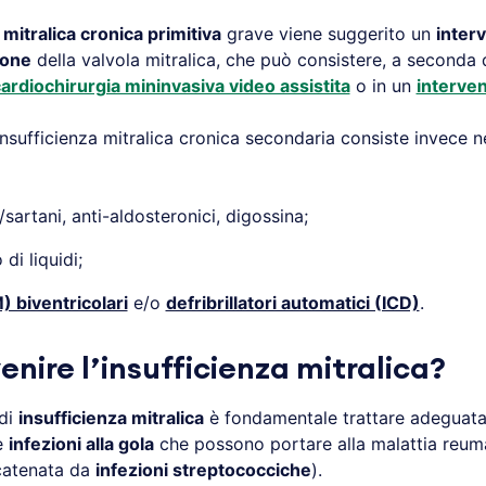
 mitralica cronica primitiva
grave viene suggerito un
interv
ione
della valvola mitralica, che può consistere, a seconda d
ardiochirurgia mininvasiva video assistita
o in un
interven
insufficienza mitralica cronica secondaria consiste invece nel
/sartani, anti-aldosteronici, digossina;
di liquidi;
 biventricolari
e/o
defribrillatori automatici (ICD)
.
nire l’insufficienza mitralica?
 di
insufficienza mitralica
è fondamentale trattare adeguata
e
infezioni alla gola
che possono portare alla malattia reum
catenata da
infezioni streptococciche
).