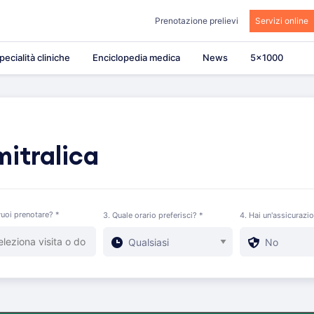
Prenotazione prelievi
Servizi online
pecialità cliniche
Enciclopedia medica
News
5×1000
mitralica
uoi prenotare? *
3. Quale orario preferisci? *
4. Hai un'assicurazi