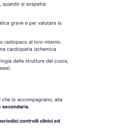
, quando si sospetta
lica grave e per valutare la
o radiopaco al loro interno.
 una cardiopatia ischemica
ogia delle strutture del cuore,
esie).
omi che lo accompagnano, alla
o
secondaria
.
periodici controlli clinici ed