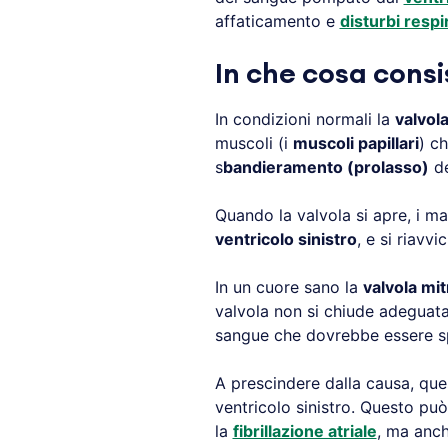
affaticamento e
disturbi respi
In che cosa consi
In condizioni normali la
valvola
muscoli (i
muscoli papillari
) c
s
bandieramento (prolasso)
de
Quando la valvola si apre, i ma
ventricolo sinistro
, e si riavv
In un cuore sano la
valvola mit
valvola non si chiude adegua
sangue che dovrebbe essere spint
A prescindere dalla causa, q
ventricolo sinistro. Questo 
la
fibrillazione atriale
, ma anch