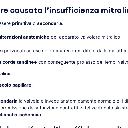
e causata l’insufficienza mitral
ssere
primitiva
o
secondaria
.
alterazioni anatomiche
dell’apparato valvolare mitralico:
ri
provocati ad esempio da un’endocardite o dalla malattia
e corde tendinee
con conseguente prolasso dei lembi valvo
ralico
scolo papillare
.
condaria
la valvola è invece anatomicamente normale e il di
omissione della funzione contrattile del ventricolo sinistr
diopatia ischemica
.