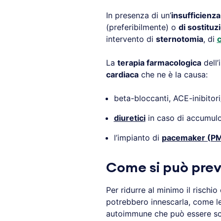
In presenza di un’
insufficienza
(preferibilmente) o
di sostituz
intervento di
sternotomia
, di
c
La
terapia farmacologica
dell’
cardiaca
che ne è la causa:
beta-bloccanti, ACE-inibitori
diuretici
in caso di accumulo 
l’impianto di
pacemaker (PM)
Come si può preve
Per ridurre al minimo il rischio
potrebbero innescarla, come l
autoimmune che può essere s