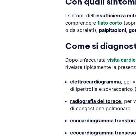
Con quali sintomi
I sintomi dell’
insufficienza mitr
comprendere
fiato corto
(sopra
o da sdraiati),
palpitazioni
,
gon
Come si diagnost
Dopo un’accurata
visita cardi
rivelare tipicamente la presen
elettrocardiogramma
, per v
di ipertrofia e sovraccarico (
radiografia del torace,
per vi
di congestione polmonare
ecocardiogramma transtora
ecocardiogramma transeso