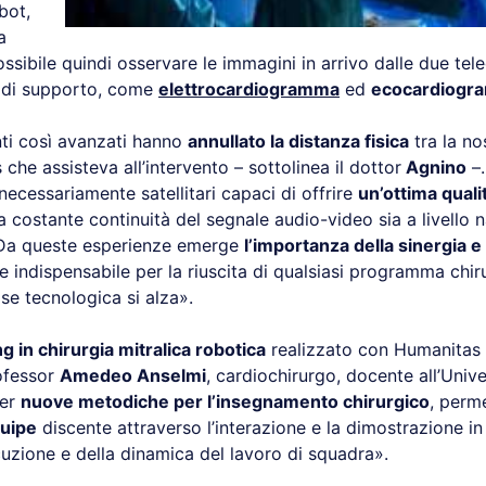
bot,
a
ossibile quindi osservare le immagini in arrivo dalle due te
 di supporto, come
elettrocardiogramma
ed
ecocardiogr
ti così avanzati hanno
annullato la distanza fisica
tra la no
 che assisteva all’intervento – sottolinea il dottor
Agnino
–.
necessariamente satellitari capaci di offrire
un’ottima qualit
na costante continuità del segnale audio-video sia a livello n
 Da queste esperienze emerge
l’importanza della sinergia 
re indispensabile per la riuscita di qualsiasi programma chiru
tise tecnologica si alza».
g in chirurgia mitralica robotica
realizzato con Humanitas
ofessor
Amedeo Anselmi
, cardiochirurgo, docente all’Univ
per
nuove metodiche per l’insegnamento chirurgico
, perm
quipe
discente attraverso l’interazione e la dimostrazione in 
cuzione e della dinamica del lavoro di squadra».