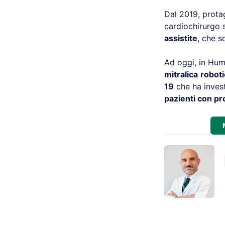
Dal 2019, protag
cardiochirurgo s
assistite
, che s
Ad oggi, in Hum
mitralica
roboti
19
che ha invest
pazienti con pr