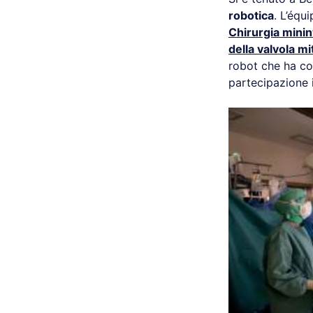
robotica
. L’équ
Chirurgia mini
della valvola mi
robot che ha co
partecipazione i