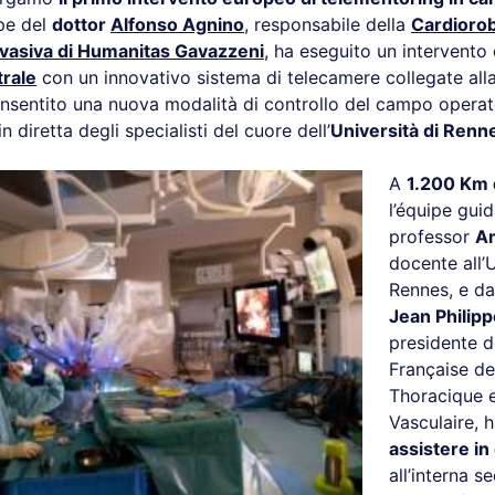
ipe del
dottor
Alfonso Agnino
, responsabile della
Cardiorob
nvasiva di Humanitas Gavazzeni
, ha eseguito un intervento
trale
con un innovativo sistema di telecamere collegate alla
nsentito una nuova modalità di controllo del campo operato
n diretta degli specialisti del cuore dell’
Università di Renn
A
1.200 Km
l’équipe guid
professor
A
docente all’U
Rennes, e da
Jean Philip
presidente d
Française de
Thoracique e
Vasculaire, 
assistere in 
all’interna s