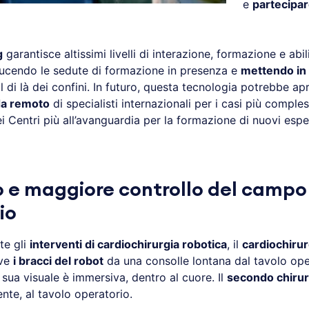
e
partecipar
g
garantisce altissimi livelli di interazione, formazione e abil
ucendo le sedute di formazione in presenza e
mettendo in 
l di là dei confini. In futuro, questa tecnologia potrebbe apr
da remoto
di specialisti internazionali per i casi più comple
i Centri più all’avanguardia per la formazione di nuovi esper
 e maggiore controllo del campo
io
te gli
interventi di cardiochirurgia robotica
, il
cardiochiru
ve
i bracci del robot
da una consolle lontana dal tavolo op
 sua visuale è immersiva, dentro al cuore. Il
secondo chiru
nte, al tavolo operatorio.