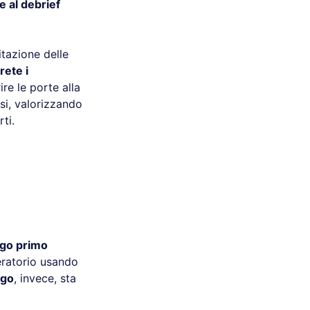
e al debrief
itazione delle
rete i
ire le porte alla
ssi, valorizzando
ti.
rgo primo
eratorio usando
rgo
, invece, sta