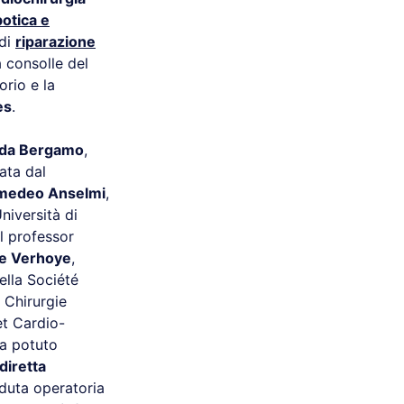
otica e
 di
riparazione
 consolle del
rio e la
es
.
 da Bergamo
,
ata dal
medeo Anselmi
,
niversità di
l professor
pe Verhoye
,
ella Société
 Chirurgie
t Cardio-
ha potuto
diretta
eduta operatoria