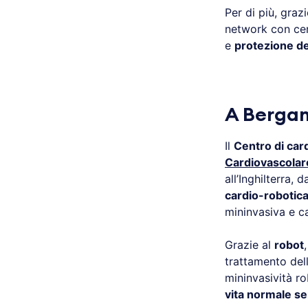
Per di più, grazi
network con cert
e
protezione dei
A Bergam
Il
Centro di car
Cardiovascolar
all’Inghilterra, 
cardio-robotic
mininvasiva e ca
Grazie al
robot
trattamento dell
mininvasività r
vita normale se