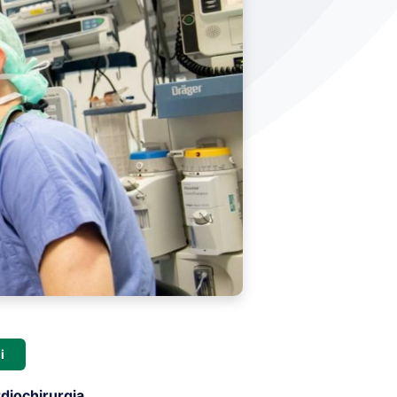
i
rdiochirurgia