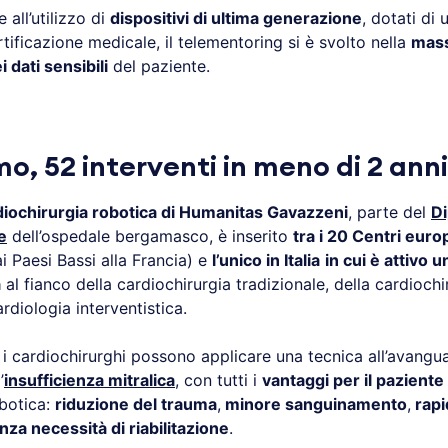
e all’utilizzo di
dispositivi di ultima generazione
, dotati di 
ificazione medicale, il telementoring si è svolto nella
mass
 dati sensibili
del paziente.
o, 52 interventi in meno di 2 anni
diochirurgia robotica di Humanitas Gavazzeni
, parte del
D
e
dell’ospedale bergamasco, è inserito
tra i 20 Centri euro
dai Paesi Bassi alla Francia) e
l’unico in Italia
in cui è attivo
a
al fianco della cardiochirurgia tradizionale, della cardiochi
rdiologia interventistica.
, i cardiochirurghi possono applicare una tecnica all’avangua
’
insufficienza mitralica
, con tutti i
vantaggi per il paziente
obotica:
riduzione del trauma
,
minore sanguinamento
,
rapi
nza necessità di riabilitazione
.