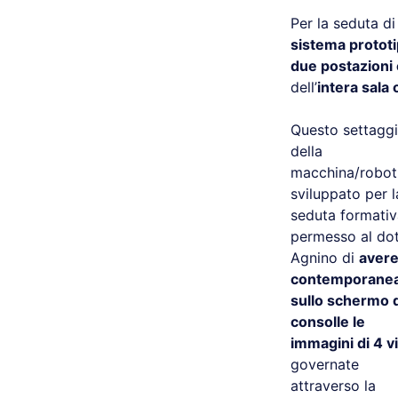
Per la seduta d
sistema protot
due postazioni
dell’
intera sala
Questo settagg
della
macchina/robot
sviluppato per l
seduta formativ
permesso al dot
Agnino di
avere
contemporane
sullo schermo d
consolle le
immagini di 4
v
governate
attraverso la