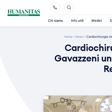
Skip
to
content
Chi siamo
Info utili
Medici
S
Home
»
News
»
Cardiochirurgia ro
Cardiochir
Gavazzeni un 
R