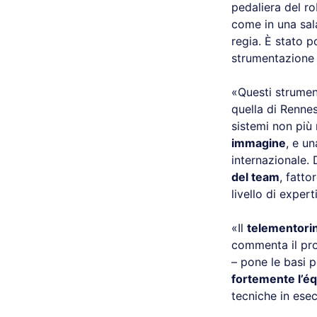
pedaliera del ro
come in una sal
regia. È stato p
strumentazione
«Questi strumen
quella di Rennes
sistemi non più 
immagine
, e u
internazionale.
del team
, fatto
livello di exper
«Il
telementorin
commenta il pr
– pone le basi 
fortemente l’é
tecniche in ese