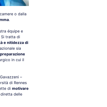
lecamere o dalla
amma
.
stra équipe e
 Si tratta di
à e nitidezza di
azionale sia
e preparazione
rgico in cui il
 Gavazzeni –
ersità di Rennes
ette di
motivare
diretta delle