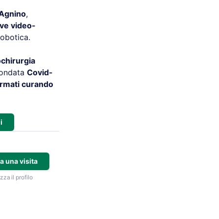
 Agnino
,
ve video-
robotica.
ochirurgia
 ondata
Covid-
ermati curando
i
a una visita
zza il profilo