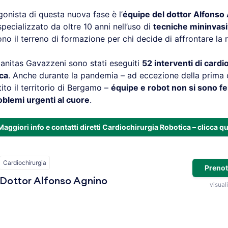
onista di questa nuova fase è l’
équipe del dottor Alfonso
pecializzato da oltre 10 anni nell’uso di
tecniche mininvasi
ono il terreno di formazione per chi decide di affrontare la 
anitas Gavazzeni sono stati eseguiti
52 interventi di cardi
ca
. Anche durante la pandemia – ad eccezione della prima
ito il territorio di Bergamo –
équipe e robot non si sono f
oblemi urgenti al cuore
.
Maggiori info e contatti diretti Cardiochirurgia Robotica – clicca qu
Cardiochirurgia
Prenot
Dottor Alfonso Agnino
visuali