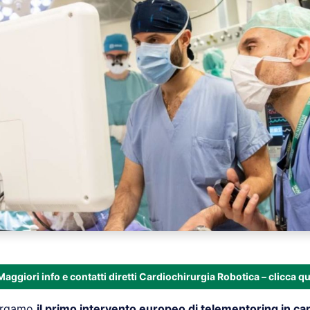
Maggiori info e contatti diretti Cardiochirurgia Robotica – clicca qu
Bergamo
il primo intervento europeo di telementoring in ca