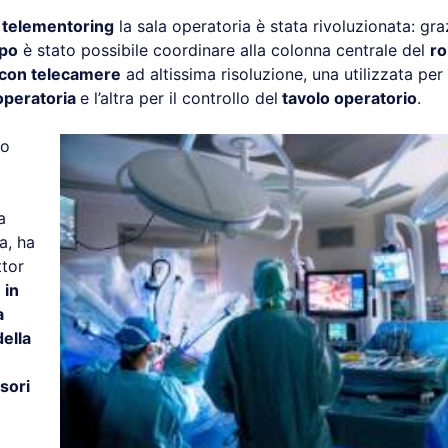
i
telementoring
la sala operatoria è stata rivoluzionata: gr
ipo
è stato possibile coordinare alla colonna centrale del
ro
 con telecamere
ad altissima risoluzione, una utilizzata per 
 operatoria
e l’altra per il controllo del
tavolo operatorio
.
io
a
a, ha
tor
 in
a
ella
isori