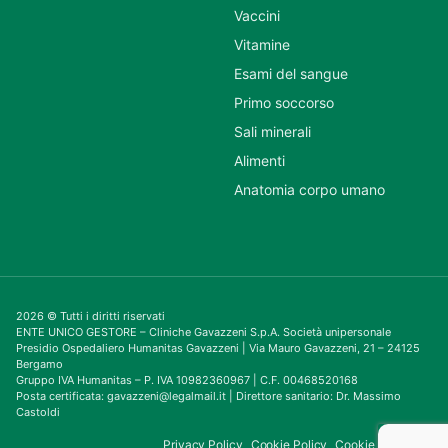
Vaccini
Vitamine
Esami del sangue
Primo soccorso
Sali minerali
Alimenti
Anatomia corpo umano
2026 © Tutti i diritti riservati
ENTE UNICO GESTORE – Cliniche Gavazzeni S.p.A. Società unipersonale
Presidio Ospedaliero Humanitas Gavazzeni | Via Mauro Gavazzeni, 21 – 24125
Bergamo
Gruppo IVA Humanitas – P. IVA 10982360967 | C.F. 00468520168
Posta certificata: gavazzeni@legalmail.it | Direttore sanitario: Dr. Massimo
Castoldi
Privacy Policy
Cookie Policy
Cookie Consent