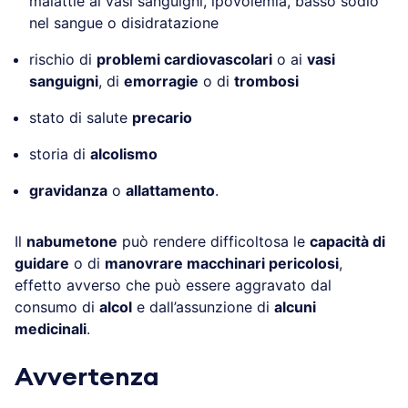
malattie ai vasi sanguigni, ipovolemia, basso sodio
nel sangue o disidratazione
rischio di
problemi cardiovascolari
o ai
vasi
sanguigni
, di
emorragie
o di
trombosi
stato di salute
precario
storia di
alcolismo
gravidanza
o
allattamento
.
Il
nabumetone
può rendere difficoltosa le
capacità di
guidare
o di
manovrare macchinari pericolosi
,
effetto avverso che può essere aggravato dal
consumo di
alcol
e dall’assunzione di
alcuni
medicinali
.
Avvertenza