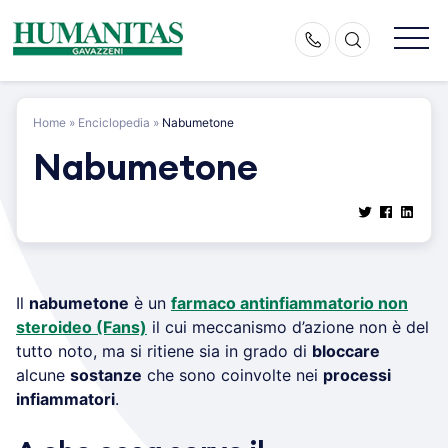
Skip
to
content
Home
»
Enciclopedia
»
Nabumetone
Nabumetone
Il
nabumetone
è un
farmaco antinfiammatorio non
steroideo (Fans)
il cui meccanismo d’azione non è del
tutto noto, ma si ritiene sia in grado di
bloccare
alcune
sostanze
che sono coinvolte nei
processi
infiammatori
.