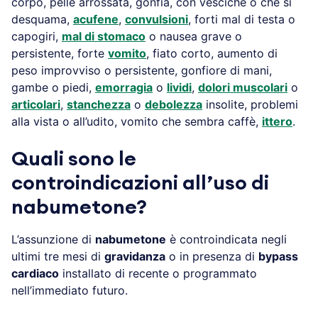
corpo, pelle arrossata, gonfia, con vesciche o che si
desquama,
acufene
,
convulsioni
, forti mal di testa o
capogiri,
mal di stomaco
o nausea grave o
persistente, forte
vomito
, fiato corto, aumento di
peso improvviso o persistente, gonfiore di mani,
gambe o piedi,
emorragia
o
lividi
,
dolori muscolari
o
articolari
,
stanchezza
o
debolezza
insolite, problemi
alla vista o all’udito, vomito che sembra caffè,
ittero
.
Quali sono le
controindicazioni all’uso di
nabumetone?
L’assunzione di
nabumetone
è controindicata negli
ultimi tre mesi di
gravidanza
o in presenza di
bypass
cardiaco
installato di recente o programmato
nell’immediato futuro.