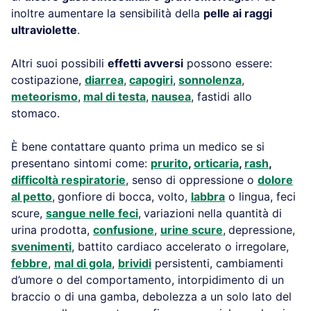
inoltre aumentare la sensibilità della
pelle ai raggi
ultraviolette
.
Altri suoi possibili
effetti avversi
possono essere:
costipazione,
diarrea
,
capogiri
,
sonnolenza
,
meteorismo
,
mal di testa
,
nausea
, fastidi allo
stomaco.
È bene contattare quanto prima un medico se si
presentano sintomi come:
prurito
,
orticaria
,
rash
,
difficoltà respiratorie
, senso di oppressione o
dolore
al petto
,
gonfiore di bocca, volto,
labbra
o lingua, feci
scure,
sangue nelle feci
,
variazioni nella quantità di
urina prodotta,
confusione
,
urine scure
,
depressione,
svenimenti
, battito cardiaco accelerato o irregolare,
febbre
,
mal di gola
,
brividi
persistenti, cambiamenti
d’umore o del comportamento, intorpidimento di un
braccio o di una gamba, debolezza a un solo lato del