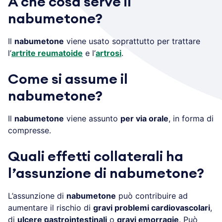
A che cosa serve il
nabumetone?
Il
nabumetone
viene usato soprattutto per trattare
l’
artrite reumatoide
e l’
artrosi
.
Come si assume il
nabumetone?
Il
nabumetone
viene assunto
per via orale
, in forma di
compresse.
Quali effetti collaterali ha
l’assunzione di nabumetone?
L’assunzione di
nabumetone
può contribuire ad
aumentare il rischio di
gravi problemi cardiovascolari
,
di
ulcere gastrointestinali
o
gravi emorragie
. Può