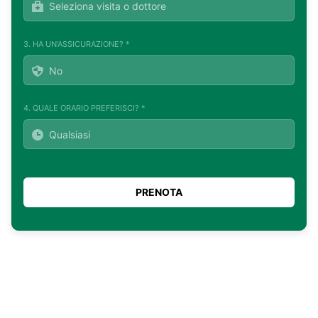
3. HA UN'ASSICURAZIONE? *
4. QUALE ORARIO PREFERISCI? *