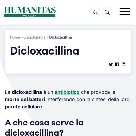
Skip
to
content
Home
»
Enciclopedia
»
Dicloxacillina
Dicloxacillina
La
dicloxacillina
è un
antibiotico
che provoca la
morte dei batteri
interferendo con la sintesi della loro
parete cellulare
.
A che cosa serve la
dicloxacillina?