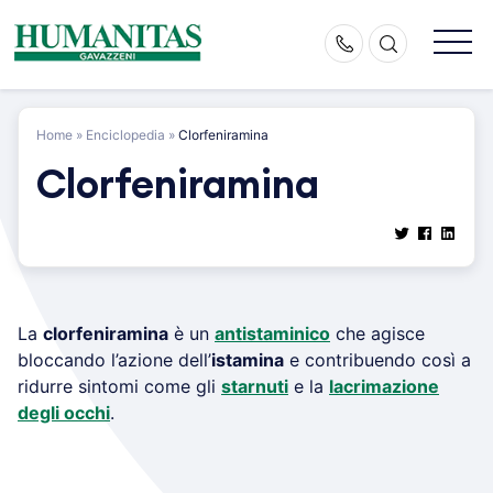
Skip
to
content
Home
»
Enciclopedia
»
Clorfeniramina
Clorfeniramina
La
clorfeniramina
è un
antistaminico
che agisce
bloccando l’azione dell’
istamina
e contribuendo così a
ridurre sintomi come gli
starnuti
e la
lacrimazione
degli occhi
.