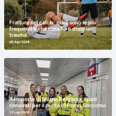
Fratture nel calcio: quali sono le più
frequenti e che cosa fare dopo un
trauma
06 Ago 2026
Aeroporto di Milano Bergamo, spazi
rinnovati per il punto di Primo Soccorso
23 Lug 2026