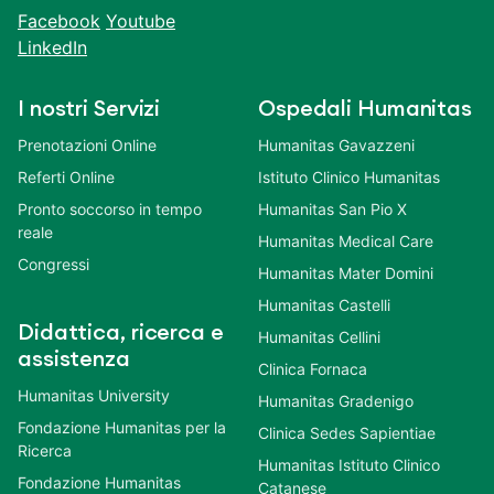
Facebook
Youtube
LinkedIn
I nostri Servizi
Ospedali Humanitas
Prenotazioni Online
Humanitas Gavazzeni
Referti Online
Istituto Clinico Humanitas
Pronto soccorso in tempo
Humanitas San Pio X
reale
Humanitas Medical Care
Congressi
Humanitas Mater Domini
Humanitas Castelli
Didattica, ricerca e
Humanitas Cellini
assistenza
Clinica Fornaca
Humanitas University
Humanitas Gradenigo
Fondazione Humanitas per la
Clinica Sedes Sapientiae
Ricerca
Humanitas Istituto Clinico
Fondazione Humanitas
Catanese