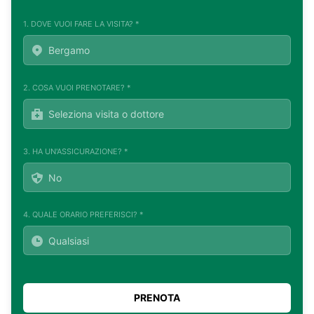
1. DOVE VUOI FARE LA VISITA? *
2. COSA VUOI PRENOTARE? *
3. HA UN'ASSICURAZIONE? *
4. QUALE ORARIO PREFERISCI? *