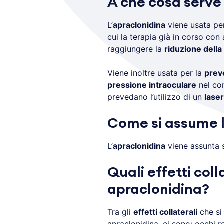
A che cosa serve
L’
apraclonidina
viene usata per
cui la terapia già in corso con a
raggiungere la
riduzione della
Viene inoltre usata per la
prev
pressione intraoculare
nel co
prevedano l’utilizzo di un
laser
Come si assume l
L’
apraclonidina
viene assunta 
Quali effetti coll
apraclonidina?
Tra gli
effetti collaterali
che si