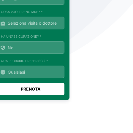
. COSA VUOI PRENOTARE? *
. HA UN'ASSICURAZIONE? *
. QUALE ORARIO PREFERISCI? *