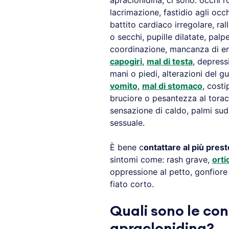
apraclonidina, ci sono: occhi r
lacrimazione, fastidio agli occ
battito cardiaco irregolare, ral
o secchi, pupille dilatate, palp
coordinazione, mancanza di e
capogiri
,
mal di testa
, depressi
mani o piedi, alterazioni del gu
vomito
,
mal di stomaco
, cost
bruciore o pesantezza al torac
sensazione di caldo, palmi suda
sessuale.
È bene c
ontattare al più pres
sintomi come: rash grave,
orti
oppressione al petto, gonfiore
fiato corto.
Quali sono le con
apraclonidina?