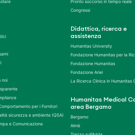
otare
Pronto soccorso in tempo reale
Congressi
Didattica, ricerca e
assistenza
dici
Humanitas University
Esami
Fondazione Humanitas per la Ri
i
Fondazione Humanitas
Fondazione Ariel
 noi
La Ricerca Clinica in Humanitas
asparente
mpliance
Humanitas Medical Ca
Comportamento per i Fornitori
area Bergamo
ualità sicurezza e ambiente (QSA)
Bergamo
ampa e Comunicazione
Almè
Trezzo sull’Adda