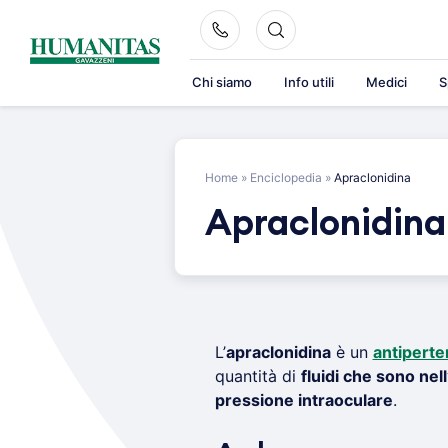
Skip
to
content
Chi siamo
Info utili
Medici
S
Home
»
Enciclopedia
»
Apraclonidina
Apraclonidina
L’
apraclonidina
è un
antiperte
quantità di
fluidi che sono nel
pressione intraoculare
.