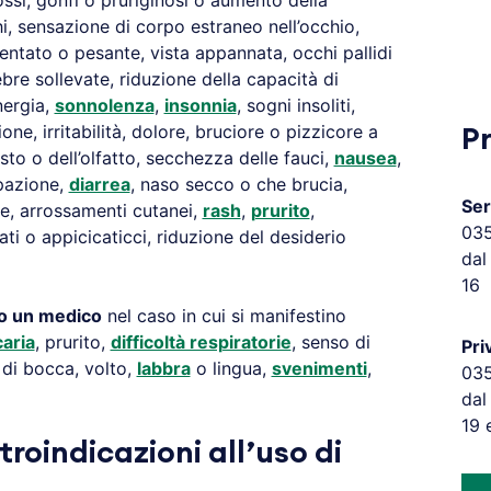
ossi, gonfi o pruriginosi o aumento della
hi, sensazione di corpo estraneo nell’occhio,
lentato o pesante, vista appannata, occhi pallidi
ebre sollevate, riduzione della capacità di
nergia,
sonnolenza
,
insonnia
, sogni insoliti,
one, irritabilità, dolore, bruciore o pizzicore a
P
sto o dell’olfatto, secchezza delle fauci,
nausea
,
ipazione,
diarrea
, naso secco o che brucia,
Ser
e, arrossamenti cutanei,
rash
,
prurito
,
03
ti o appicicaticci, riduzione del desiderio
dal
16
to un medico
nel caso in cui si manifestino
caria
, prurito,
difficoltà respiratorie
, senso di
Pri
 di bocca, volto,
labbra
o lingua,
svenimenti
,
03
dal
19 
troindicazioni all’uso di