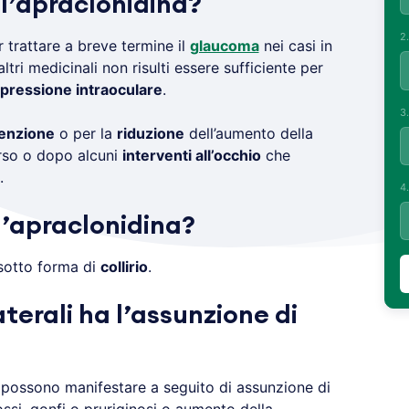
 l’apraclonidina?
2
 trattare a breve termine il
glaucoma
nei casi in
ltri medicinali non risulti essere sufficiente per
 pressione intraoculare
.
3
enzione
o per la
riduzione
dell’aumento della
rso o dopo alcuni
interventi all’occhio
che
.
4
’apraclonidina?
sotto forma di
collirio
.
aterali ha l’assunzione di
 possono manifestare a seguito di assunzione di