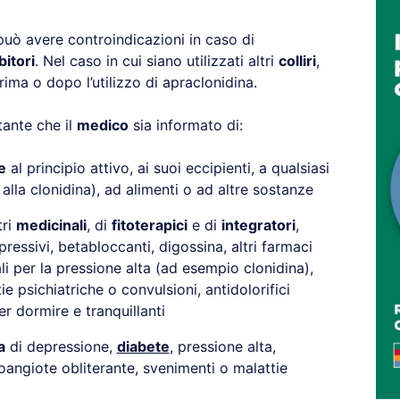
uò avere controindicazioni in caso di
itori
. Nel caso in cui siano utilizzati altri
colliri
,
ima o dopo l’utilizzo di apraclonidina.
ante che il
medico
sia informato di:
e
al principio attivo, ai suoi eccipienti, a qualsiasi
 alla clonidina), ad alimenti o ad altre sostanze
tri
medicinali
, di
fitoterapici
e di
integratori
,
pressivi, betabloccanti, digossina, altri farmaci
i per la pressione alta (ad esempio clonidina),
ie psichiatriche o convulsioni, antidolorifici
er dormire e tranquillanti
a
di depressione,
diabete
, pressione alta,
angiote obliterante, svenimenti o malattie