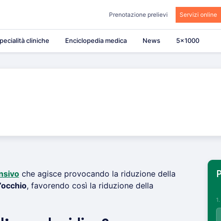
Prenotazione prelievi
Servizi online
pecialità cliniche
Enciclopedia medica
News
5×1000
nsivo
che agisce provocando la riduzione della
P
l’occhio
, favorendo così la riduzione della
1