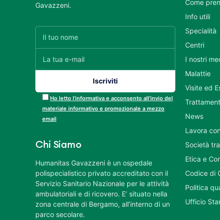
Come pren
Gavazzeni.
Info utili
Specialità
Centri
I nostri me
Malattie
Visite ed 
Ho letto l’informativa e acconsento all’invio del
Trattament
materiale informativo e promozionale a mezzo
News
email
Lavora con
Chi Siamo
Società tr
Etica e Co
Humanitas Gavazzeni è un ospedale
polispecialistico privato accreditato con il
Codice di 
Servizio Sanitario Nazionale per le attività
Politica q
ambulatoriali e di ricovero. E’ situato nella
Ufficio St
zona centrale di Bergamo, all’interno di un
parco secolare.