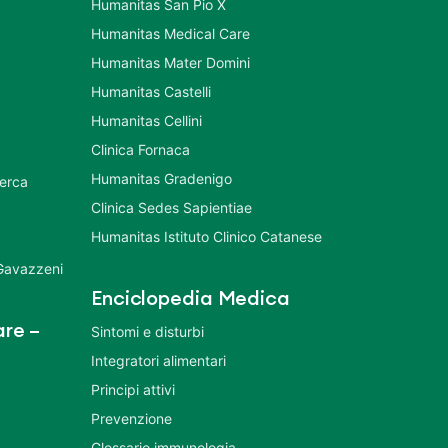
Humanitas San Pio X
Humanitas Medical Care
Humanitas Mater Domini
Humanitas Castelli
Humanitas Cellini
Clinica Fornaca
Humanitas Gradenigo
cerca
Clinica Sedes Sapientiae
Humanitas Istituto Clinico Catanese
 Gavazzeni
Enciclopedia Medica
re –
Sintomi e disturbi
Integratori alimentari
Principi attivi
Prevenzione
Glossario immunologia