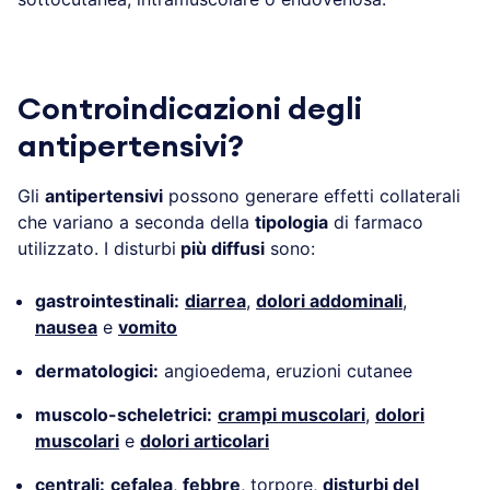
.
Controindicazioni degli
antipertensivi?
Gli
antipertensivi
possono generare effetti collaterali
che variano a seconda della
tipologia
di farmaco
utilizzato. I disturbi
più diffusi
sono:
gastrointestinali:
diarrea
,
dolori addominali
,
nausea
e
vomito
dermatologici:
angioedema, eruzioni cutanee
muscolo-scheletrici:
crampi muscolari
,
dolori
muscolari
e
dolori articolari
centrali:
cefalea
,
febbre
, torpore,
disturbi del