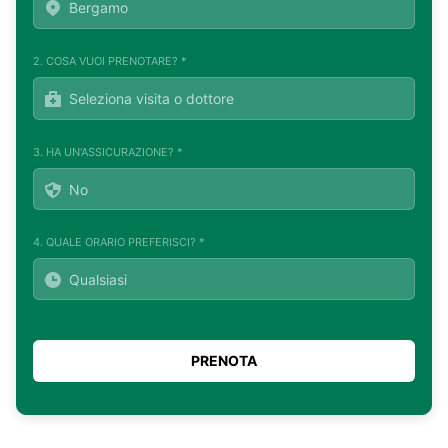
2. COSA VUOI PRENOTARE? *
3. HA UN'ASSICURAZIONE? *
4. QUALE ORARIO PREFERISCI? *