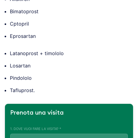
Bimatoprost
Cptopril
Eprosartan
Latanoprost + timololo
Losartan
Pindololo
Tafluprost.
Prenota una visita
1. DOVE VUOI FARE LA VISITA? *