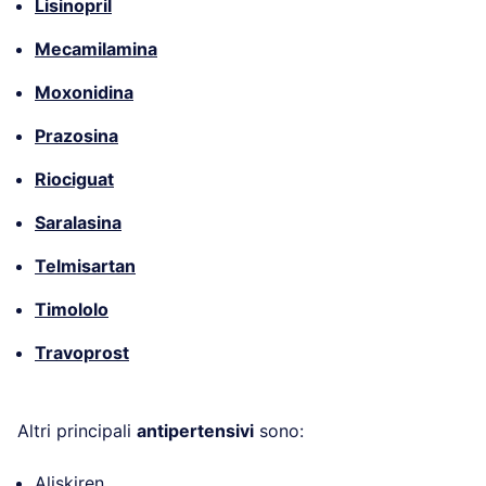
Lisinopril
Mecamilamina
Moxonidina
Prazosina
Riociguat
Saralasina
Telmisartan
Timololo
Travoprost
Altri principali
antipertensivi
sono:
Aliskiren