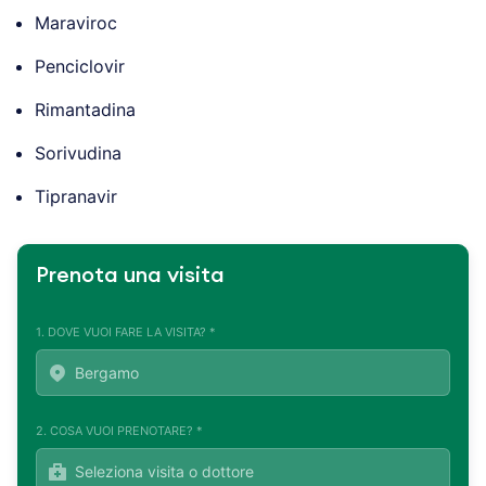
Maraviroc
Penciclovir
Rimantadina
Sorivudina
Tipranavir
Prenota una visita
1. DOVE VUOI FARE LA VISITA? *
2. COSA VUOI PRENOTARE? *