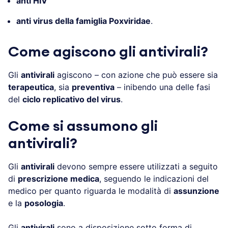
anti HIV
anti virus della famiglia Poxviridae
.
Come agiscono gli antivirali?
Gli
antivirali
agiscono – con azione che può essere sia
terapeutica
, sia
preventiva
– inibendo una delle fasi
del
ciclo replicativo del virus
.
Come si assumono gli
antivirali?
Gli
antivirali
devono sempre essere utilizzati a seguito
di
prescrizione medica
, seguendo le indicazioni del
medico per quanto riguarda le modalità di
assunzione
e la
posologia
.
Gli
antivirali
sono a disposizione sotto forma di