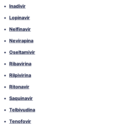
Inadivir
Lopinavir
Nelfinavir
Nevirapina
Oseltamivir
Ribavirina
Rilpivirina
Ritonavir
Saquinavir
Telbivudina
Tenofovir