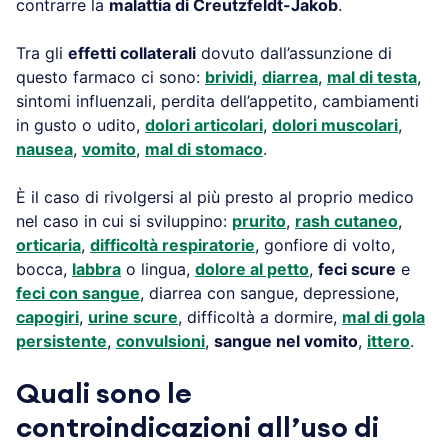
contrarre la
malattia di Creutzfeldt-Jakob
.
Tra gli
effetti collaterali
dovuto dall’assunzione di
questo farmaco ci sono:
brividi
,
diarrea
,
mal di testa
,
sintomi influenzali, perdita dell’appetito, cambiamenti
in gusto o udito,
dolori articolari
,
dolori muscolari
,
nausea
,
vomito
,
mal di stomaco
.
È il caso di rivolgersi al più presto al proprio medico
nel caso in cui si sviluppino:
prurito
,
rash cutaneo
,
orticaria
,
difficoltà respiratorie
, gonfiore di volto,
bocca,
labbra
o lingua,
dolore al petto
,
feci scure
e
feci con sangue
, diarrea con sangue, depressione,
capogiri
,
urine scure
, difficoltà a dormire,
mal di gola
persistente
,
convulsioni
,
sangue nel vomito
,
ittero
.
Quali sono le
controindicazioni all’uso di