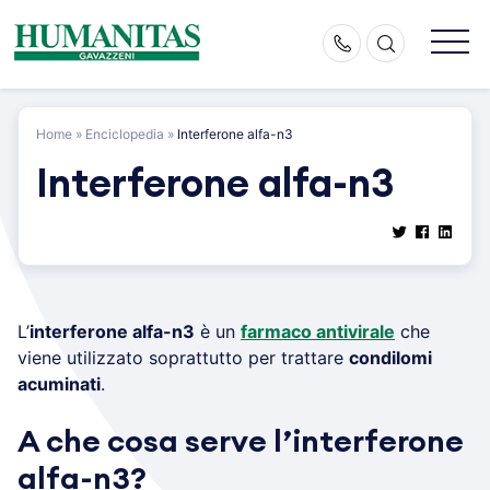
Skip
to
content
Home
»
Enciclopedia
»
Interferone alfa-n3
Interferone alfa-n3
L’
interferone alfa-n3
è un
farmaco antivirale
che
viene utilizzato soprattutto per trattare
condilomi
acuminati
.
A che cosa serve l’interferone
alfa-n3?