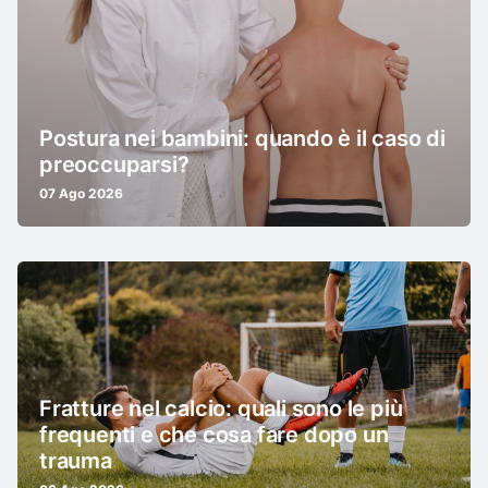
Postura nei bambini: quando è il caso di
preoccuparsi?
07 Ago 2026
Fratture nel calcio: quali sono le più
frequenti e che cosa fare dopo un
trauma