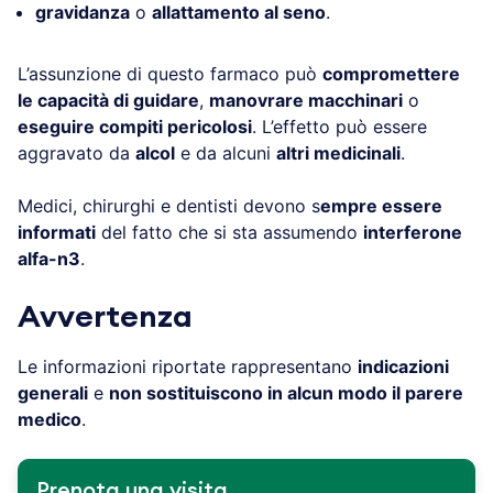
gravidanza
o
allattamento al seno
.
L’assunzione di questo farmaco può
compromettere
le capacità di guidare
,
manovrare macchinari
o
eseguire compiti pericolosi
. L’effetto può essere
aggravato da
alcol
e da alcuni
altri medicinali
.
Medici, chirurghi e dentisti devono s
empre essere
informati
del fatto che si sta assumendo
interferone
alfa-n3
.
Avvertenza
Le informazioni riportate rappresentano
indicazioni
generali
e
non sostituiscono in alcun modo il parere
medico
.
Prenota una visita