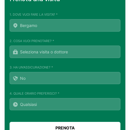
1. DOVE VUOI FARE LA VISITA? *
2. COSA VUOI PRENOTARE? *
3. HA UN'ASSICURAZIONE? *
4. QUALE ORARIO PREFERISCI? *