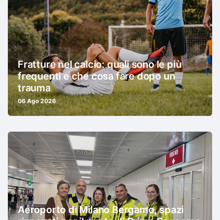
Fratture nel calcio: quali sono le più
frequenti e che cosa fare dopo un
trauma
06 Ago 2026
Aeroporto di Milano Bergamo, spazi