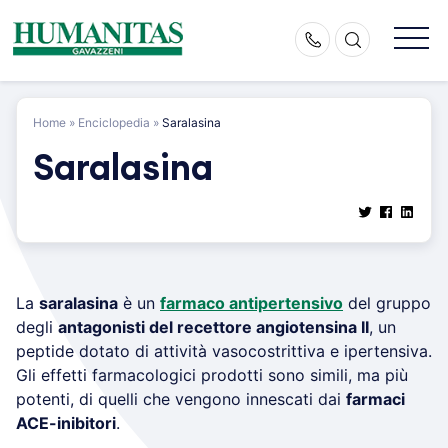
Skip
to
content
Home
»
Enciclopedia
»
Saralasina
Saralasina
La
saralasina
è un
farmaco antipertensivo
del gruppo
degli
antagonisti del recettore angiotensina II
, un
peptide dotato di attività vasocostrittiva e ipertensiva.
Gli effetti farmacologici prodotti sono simili, ma più
potenti, di quelli che vengono innescati dai
farmaci
ACE-inibitori
.