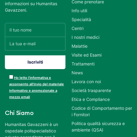
Come prenotare
informazioni su Humanitas
Gavazzeni.
Info utili
Specialità
Centri
I nostri medici
Malattie
Visite ed Esami
Trattamenti
News
Ho letto l’informativa e
Lavora con noi
acconsento all’invio del materiale
Società trasparente
informativo e promozionale a
mezzo email
Etica e Compliance
Codice di Comportamento per
Chi Siamo
i Fornitori
Politica qualità sicurezza e
Humanitas Gavazzeni è un
ambiente (QSA)
ospedale polispecialistico