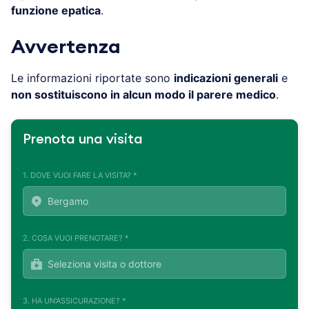
funzione epatica
.
Avvertenza
Le informazioni riportate sono
indicazioni generali
e
non sostituiscono in alcun modo il parere medico
.
Prenota una visita
1. DOVE VUOI FARE LA VISITA? *
2. COSA VUOI PRENOTARE? *
3. HA UN'ASSICURAZIONE? *