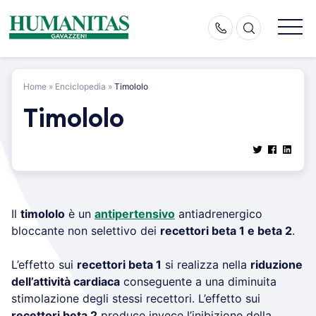
Skip
to
content
Home
»
Enciclopedia
»
Timololo
Timololo
Il
timololo
è un
antipertensivo
antiadrenergico
bloccante non selettivo dei
recettori beta 1 e beta 2
.
L’effetto sui
recettori beta 1
si realizza nella
riduzione
dell’attività cardiaca
conseguente a una diminuita
stimolazione degli stessi recettori. L’effetto sui
recettori beta 2
produce invece l’inibizione della