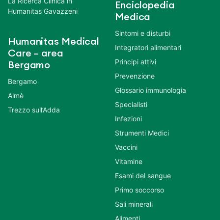
La Ricerca Clinica in
Enciclopedia
Humanitas Gavazzeni
Medica
Sintomi e disturbi
Humanitas Medical
Integratori alimentari
Care – area
Principi attivi
Bergamo
Prevenzione
Bergamo
Glossario immunologia
Almè
Specialisti
Trezzo sull’Adda
Infezioni
Strumenti Medici
Vaccini
Vitamine
Esami del sangue
Primo soccorso
Sali minerali
Alimenti