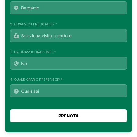
2. COSA VUOI PRENOTARE? *
3. HA UN'ASSICURAZIONE? *
4. QUALE ORARIO PREFERISCI? *