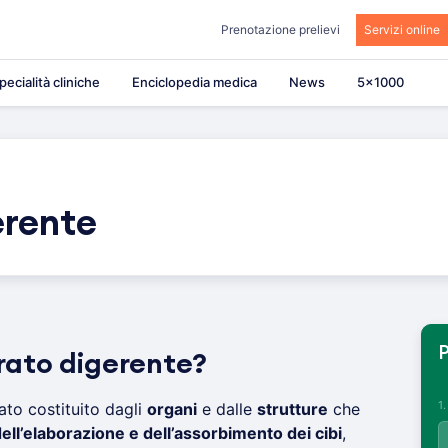
Prenotazione prelievi
Servizi online
pecialità cliniche
Enciclopedia medica
News
5×1000
erente
P
rato digerente?
1
ato costituito dagli
organi
e dalle
strutture
che
ell’elaborazione e dell’assorbimento dei cibi
,