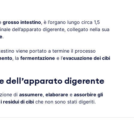
he
grosso intestino
, è l’organo lungo circa 1,5
finale dell’apparato digerente, collegato nella sua
le
.
testino viene portato a termine il processo
mento
, la
fermentazione
e l’
evacuazione dei cibi
ne dell’apparato digerente
zione di
assumere
,
elaborare
e
assorbire gli
 residui di cibi
che non sono stati digeriti.