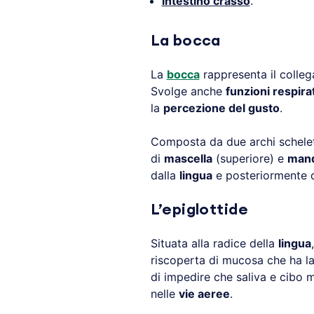
intestino crasso
.
La bocca
La
bocca
rappresenta il colle
Svolge anche
funzioni respira
la
percezione del gusto
.
Composta da due archi scheletr
di
mascella
(superiore) e
mand
dalla
lingua
e posteriormente 
L’epiglottide
Situata alla radice della
lingua
,
riscoperta di mucosa che ha la
di impedire che saliva e cibo 
nelle
vie aeree
.