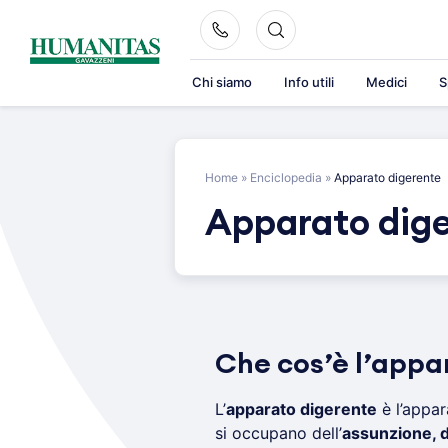
Skip
to
content
Chi siamo
Info utili
Medici
S
Home
»
Enciclopedia
»
Apparato digerente
Apparato dig
Che cos’è l’appa
L’
apparato digerente
è l’appar
si occupano dell’
assunzione, d