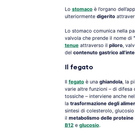
Lo
stomaco
è l’organo dell’app
ulteriormente
digerito
attraver
Lo stomaco comunica nella par
valvola che prende il nome di
tenue
attraverso il
piloro
, val
del
contenuto gastrico all’inte
Il fegato
Il
fegato
è una
ghiandola
, la 
varie altre funzioni – di difes
tossiche – interviene anche ne
la
trasformazione degli alimen
sintesi di colesterolo, glucosio 
il
metabolismo delle proteine
B12
e
glucosio
.