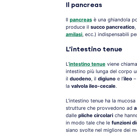
Il pancreas
Il
pancreas
è una ghiandola po
produce il
succo pancreatico
,
amilasi
, ecc.) indispensabili p
L’intestino tenue
L’
intestino tenue
viene chiam
intestino più lunga del corpo u
il
duodeno
, il
digiuno
e l’
ileo
– 
la
valvola ileo-cecale
.
L’intestino tenue ha la mucosa 
strutture che provvedono ad
a
dalle
pliche circolari
che hanno 
in modo tale che le
funzioni d
siano svolte nel migliore dei m