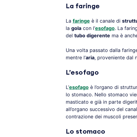
La faringe
La
faringe
è il canale di
strut
la
gola
con l’
esofago
. La farin
del
tubo digerente
ma è anche 
Una volta passato dalla faringe
mentre l’
aria
, proveniente dal 
L’esofago
L’
esofago
è l’organo di strutt
lo stomaco. Nello stomaco vi
masticato e già in parte digeri
all’organo successivo del cana
contrazione dei muscoli present
Lo stomaco