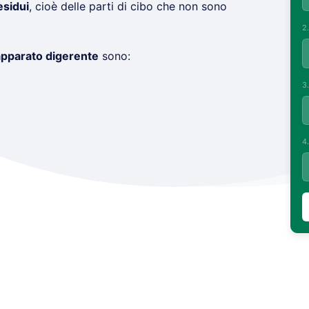
esidui
, cioè delle parti di cibo che non sono
2
pparato digerente
sono:
3
4