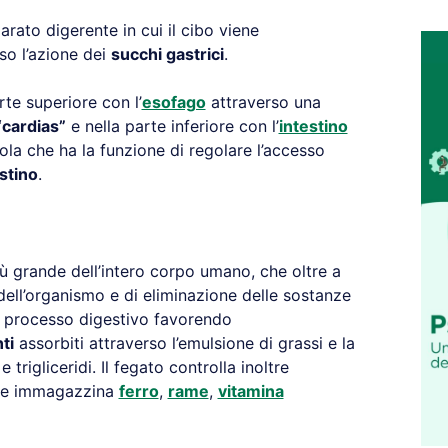
arato digerente in cui il cibo viene
so l’azione dei
succhi gastrici
.
te superiore con l’
esofago
attraverso una
“cardias”
e nella parte inferiore con l’
intestino
vola che ha la funzione di regolare l’accesso
stino
.
più grande dell’intero corpo umano, che oltre a
a dell’organismo e di eliminazione delle sostanze
l processo digestivo favorendo
ti
assorbiti attraverso l’emulsione di grassi e la
e trigliceridi. Il fegato controlla inoltre
e immagazzina
ferro
,
rame
,
vitamina