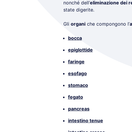
nonché dell’
eliminazione dei r
state digerite.
Gli
organi
che compongono l’
a
bocca
epiglottide
faringe
esofago
stomaco
fegato
pancreas
intestino tenue