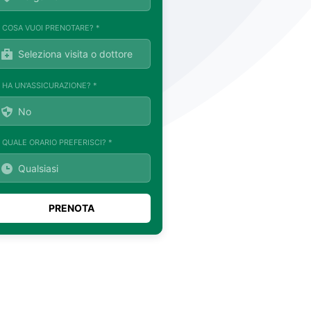
. COSA VUOI PRENOTARE? *
. HA UN'ASSICURAZIONE? *
. QUALE ORARIO PREFERISCI? *