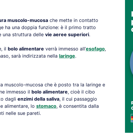
tura muscolo-mucosa
che mette in contatto
ge ha una doppia funzione: è il primo tratto
una struttura delle
vie aeree superiori
.
, il
bolo alimentare
verrà immesso all’
esofago
,
naso, sarà indirizzata nella
laringe
.
ura muscolo-mucosa che è posto tra la laringe e
ene immesso il
bolo alimentare
, cioè il cibo
to dagli
enzimi della saliva
, il cui passaggio
le alimentare, lo
stomaco
, è consentita dalla
i nelle sue pareti.