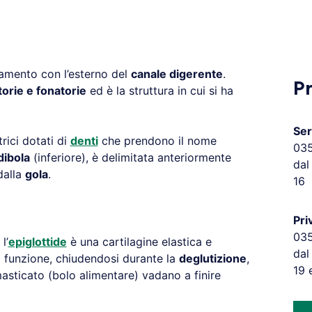
gamento con l’esterno del
canale digerente
.
P
torie e fonatorie
ed è la struttura in cui si ha
Ser
ici dotati di
denti
che prendono il nome
03
ibola
(inferiore), è delimitata anteriormente
dal
dalla
gola
.
16
Pri
03
 l’
epiglottide
è una cartilagine elastica e
dal
 funzione, chiudendosi durante la
deglutizione
,
19 
masticato (bolo alimentare) vadano a finire