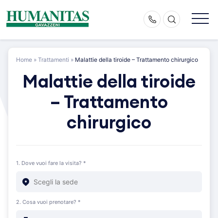
Skip
to
content
Home
»
Trattamenti
»
Malattie della tiroide – Trattamento chirurgico
Malattie della tiroide
– Trattamento
chirurgico
1. Dove vuoi fare la visita? *
2. Cosa vuoi prenotare? *