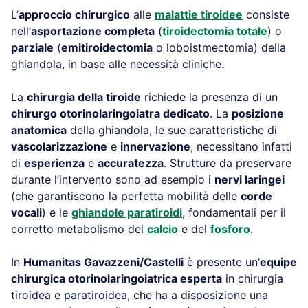
L’
approccio chirurgico
alle
malattie tiroidee
consiste
nell’
asportazione completa
(
tiroidectomia totale
) o
parziale
(
emitiroidectomia
o loboistmectomia) della
ghiandola, in base alle necessità cliniche.
La
chirurgia della tiroide
richiede la presenza di un
chirurgo otorinolaringoiatra dedicato
. La
posizione
anatomica
della ghiandola, le sue caratteristiche di
vascolarizzazione
e
innervazione
, necessitano infatti
di
esperienza
e
accuratezza
. Strutture da preservare
durante l’intervento sono ad esempio i
nervi laringei
(che garantiscono la perfetta mobilità delle
corde
vocali
) e le
ghiandole paratiroidi
, fondamentali per il
corretto metabolismo del
calcio
e del
fosforo
.
In
Humanitas Gavazzeni/Castelli
è presente un’
equipe
chirurgica otorinolaringoiatrica esperta
in chirurgia
tiroidea e paratiroidea, che ha a disposizione una