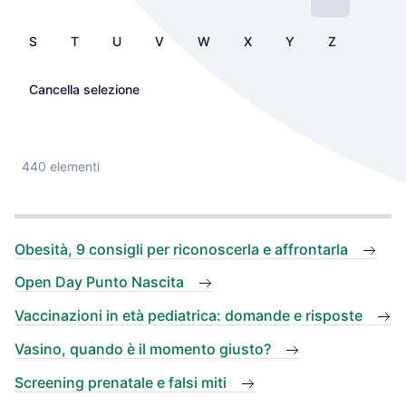
S
T
U
V
W
X
Y
Z
Cancella selezione
440 elementi
Obesità, 9 consigli per riconoscerla e affrontarla
Open Day Punto Nascita
Vaccinazioni in età pediatrica: domande e risposte
Vasino, quando è il momento giusto?
Screening prenatale e falsi miti