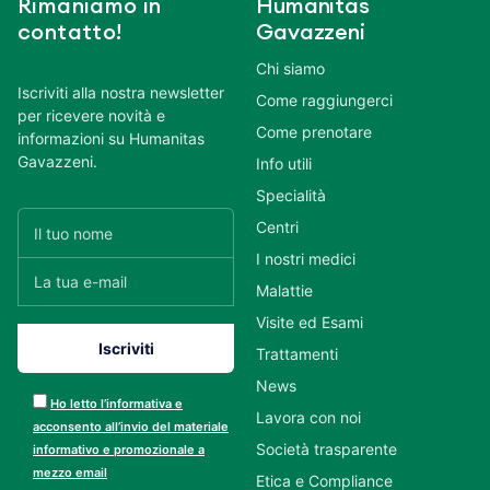
Rimaniamo in
Humanitas
contatto!
Gavazzeni
Chi siamo
Iscriviti alla nostra newsletter
Come raggiungerci
per ricevere novità e
Come prenotare
informazioni su Humanitas
Gavazzeni.
Info utili
Specialità
Centri
I nostri medici
Malattie
Visite ed Esami
Trattamenti
News
Ho letto l’informativa e
Lavora con noi
acconsento all’invio del materiale
Società trasparente
informativo e promozionale a
mezzo email
Etica e Compliance