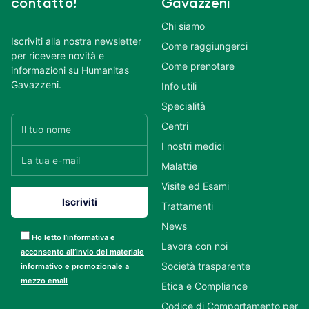
contatto!
Gavazzeni
Chi siamo
Iscriviti alla nostra newsletter
Come raggiungerci
per ricevere novità e
Come prenotare
informazioni su Humanitas
Gavazzeni.
Info utili
Specialità
Centri
I nostri medici
Malattie
Visite ed Esami
Trattamenti
News
Ho letto l’informativa e
Lavora con noi
acconsento all’invio del materiale
Società trasparente
informativo e promozionale a
mezzo email
Etica e Compliance
Codice di Comportamento per