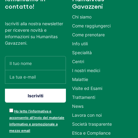
contatto!
Gavazzeni
Chi siamo
Iscriviti alla nostra newsletter
Come raggiungerci
per ricevere novità e
Come prenotare
informazioni su Humanitas
Gavazzeni.
Info utili
Specialità
Centri
I nostri medici
Malattie
Visite ed Esami
Trattamenti
News
Ho letto l’informativa e
Lavora con noi
acconsento all’invio del materiale
Società trasparente
informativo e promozionale a
mezzo email
Etica e Compliance