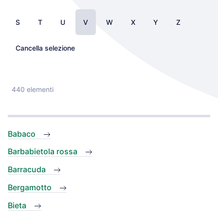
S
T
U
V
W
X
Y
Z
Cancella selezione
440 elementi
Babaco
Barbabietola rossa
Barracuda
Bergamotto
Bieta