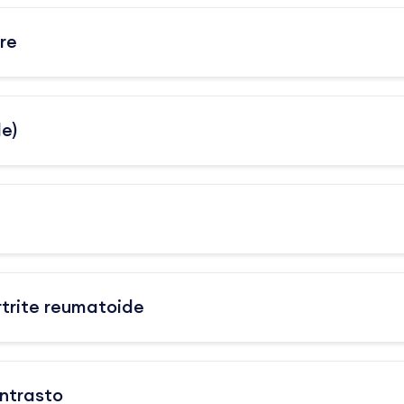
re
e)
rtrite reumatoide
ntrasto