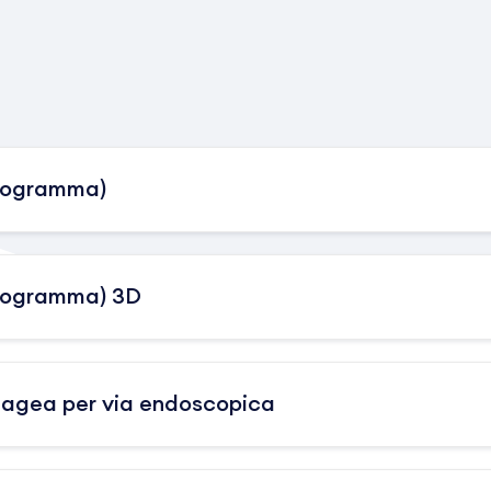
diogramma)
diogramma) 3D
fagea per via endoscopica