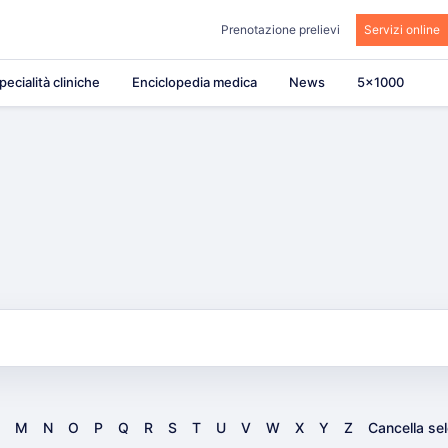
Prenotazione prelievi
Servizi online
pecialità cliniche
Enciclopedia medica
News
5×1000
M
N
O
P
Q
R
S
T
U
V
W
X
Y
Z
Cancella se