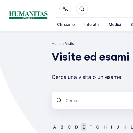
Skip
to
content
Chi siamo
Info utili
Medici
S
Home
»
Visits
Visite ed esami
Cerca una visita o un esame
A
B
C
D
E
F
G
H
I
J
K
L