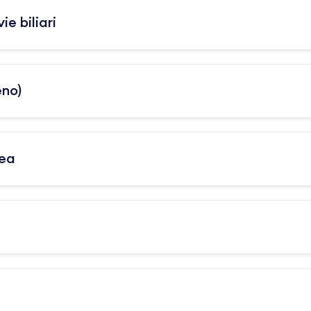
e biliari
eno)
nea