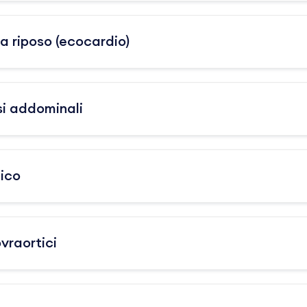
a riposo (ecocardio)
si addominali
ico
vraortici