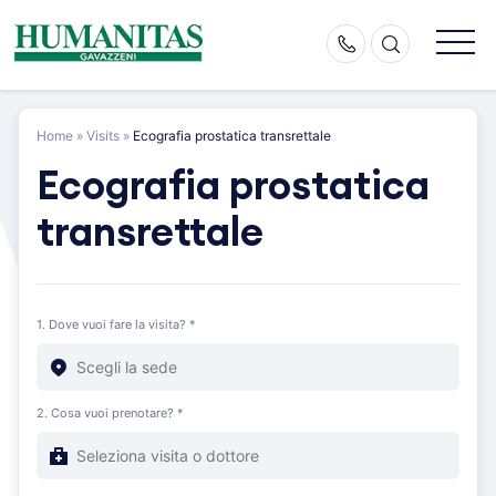
Skip
to
content
Home
»
Visits
»
Ecografia prostatica transrettale
Ecografia prostatica
transrettale
1. Dove vuoi fare la visita? *
2. Cosa vuoi prenotare? *