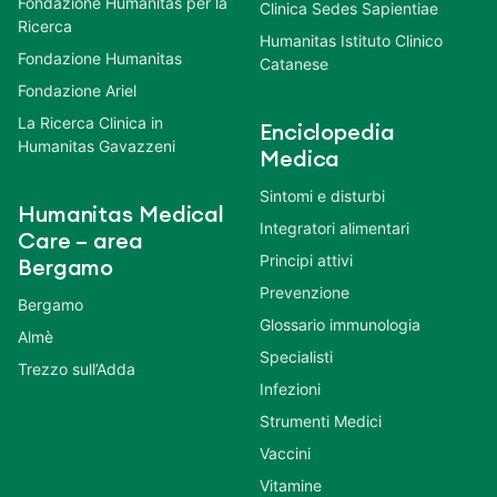
Fondazione Humanitas per la
Clinica Sedes Sapientiae
Ricerca
Humanitas Istituto Clinico
Fondazione Humanitas
Catanese
Fondazione Ariel
La Ricerca Clinica in
Enciclopedia
Humanitas Gavazzeni
Medica
Sintomi e disturbi
Humanitas Medical
Integratori alimentari
Care – area
Principi attivi
Bergamo
Prevenzione
Bergamo
Glossario immunologia
Almè
Specialisti
Trezzo sull’Adda
Infezioni
Strumenti Medici
Vaccini
Vitamine