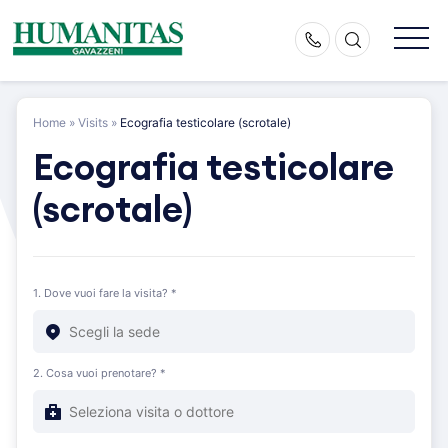
Skip
to
content
Home
»
Visits
»
Ecografia testicolare (scrotale)
Ecografia testicolare
(scrotale)
1. Dove vuoi fare la visita? *
2. Cosa vuoi prenotare? *