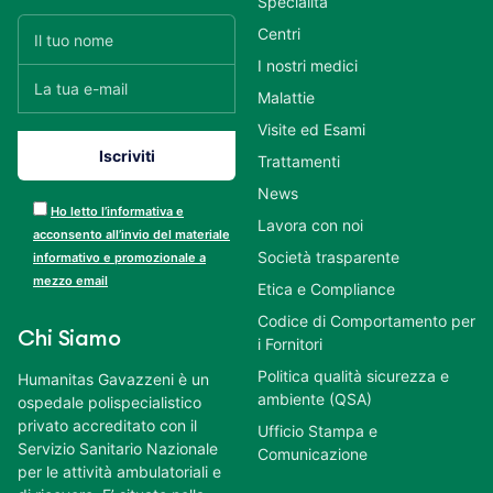
Specialità
Centri
I nostri medici
Malattie
Visite ed Esami
Trattamenti
News
Ho letto l’informativa e
Lavora con noi
acconsento all’invio del materiale
Società trasparente
informativo e promozionale a
mezzo email
Etica e Compliance
Codice di Comportamento per
Chi Siamo
i Fornitori
Politica qualità sicurezza e
Humanitas Gavazzeni è un
ambiente (QSA)
ospedale polispecialistico
privato accreditato con il
Ufficio Stampa e
Servizio Sanitario Nazionale
Comunicazione
per le attività ambulatoriali e