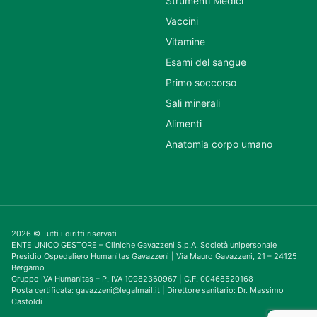
Strumenti Medici
Vaccini
Vitamine
Esami del sangue
Primo soccorso
Sali minerali
Alimenti
Anatomia corpo umano
2026 © Tutti i diritti riservati
ENTE UNICO GESTORE – Cliniche Gavazzeni S.p.A. Società unipersonale
Presidio Ospedaliero Humanitas Gavazzeni | Via Mauro Gavazzeni, 21 – 24125
Bergamo
Gruppo IVA Humanitas – P. IVA 10982360967 | C.F. 00468520168
Posta certificata: gavazzeni@legalmail.it | Direttore sanitario: Dr. Massimo
Castoldi