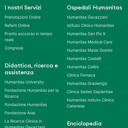
I nostri Servizi
Ospedali Humanitas
Prenotazioni Online
Humanitas Gavazzeni
Referti Online
Istituto Clinico Humanitas
Pronto soccorso in tempo
Humanitas San Pio X
reale
Humanitas Medical Care
Congressi
Humanitas Mater Domini
Humanitas Castelli
Didattica, ricerca e
Humanitas Cellini
assistenza
Clinica Fornaca
Humanitas University
Humanitas Gradenigo
Fondazione Humanitas per la
Clinica Sedes Sapientiae
Ricerca
Humanitas Istituto Clinico
Fondazione Humanitas
Catanese
Fondazione Ariel
La Ricerca Clinica in
Enciclopedia
Humanitas Gavazzeni