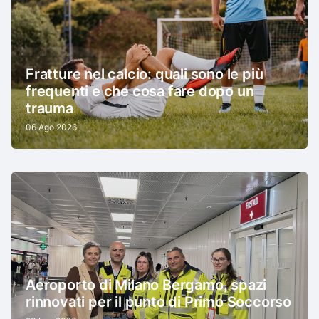
Fratture nel calcio: quali sono le più
frequenti e che cosa fare dopo un
trauma
06 Ago 2026
Aeroporto di Milano Bergamo, spazi
rinnovati per il punto di Primo Soccorso