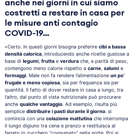
anche nei giorni in cui siamo
costretti a restare in casa per
le misure anti contagio
COVID-19…
«Certo. In questi giorni bisogna preferire
cibi a bassa
densità calorica
, introducendo anche ricette gustose a
base di
legumi
,
frutta
e
verdura
che, a parità di peso,
contengono meno calorie rispetto a
carne
,
salumi
e
formaggi
. Male non fa rendere l’alimentazione
un po’
frugale e meno copiosa
, sia per frequenza sia per
quantità. Il fatto di dover restare in casa a lungo, tra
l’altro, dal punto di vista nutrizionale può procurare
anche
qualche vantaggio
. Ad esempio, risulta più
semplice
distribuire i pasti durante il giorno
: si
comincia con una
colazione mattutina
che interrompa
il lungo digiuno tra cena e pranzo e restituisca al
fegato lo zucchero “consumato” nella notte. Poi si