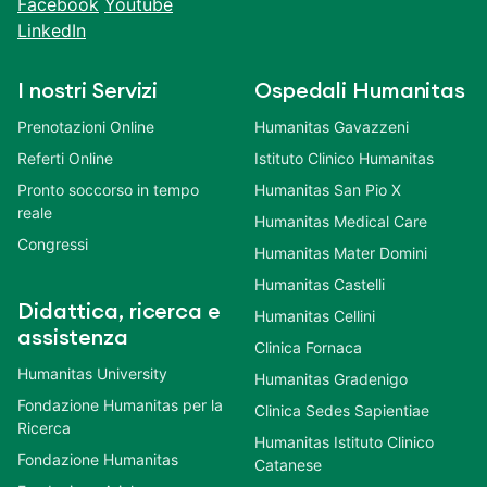
Facebook
Youtube
LinkedIn
I nostri Servizi
Ospedali Humanitas
Prenotazioni Online
Humanitas Gavazzeni
Referti Online
Istituto Clinico Humanitas
Pronto soccorso in tempo
Humanitas San Pio X
reale
Humanitas Medical Care
Congressi
Humanitas Mater Domini
Humanitas Castelli
Didattica, ricerca e
Humanitas Cellini
assistenza
Clinica Fornaca
Humanitas University
Humanitas Gradenigo
Fondazione Humanitas per la
Clinica Sedes Sapientiae
Ricerca
Humanitas Istituto Clinico
Fondazione Humanitas
Catanese