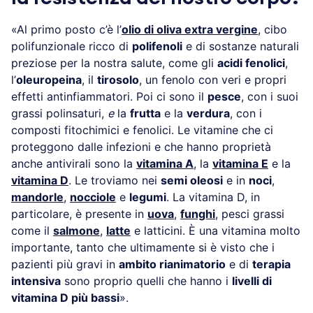
«Al primo posto c’è l’
olio di oliva extra vergine
, cibo
polifunzionale ricco di
polifenoli
e di sostanze naturali
preziose per la nostra salute, come gli
acidi fenolici
,
l’
oleuropeina
, il
tirosolo
, un fenolo con veri e propri
effetti antinfiammatori. Poi ci sono il
pesce
, con i suoi
grassi polinsaturi,
e
la
frutta
e la
verdura
, con i
composti fitochimici e fenolici. Le vitamine che ci
proteggono dalle infezioni e che hanno proprietà
anche antivirali sono la
vitamina A
, la
vitamina E
e la
vitamina D
. Le troviamo nei
semi oleosi
e in
noci
,
mandorle
,
nocciole
e
legumi
. La vitamina D, in
particolare, è presente in
uova
,
funghi
, pesci grassi
come il
salmone
,
latte
e latticini. È una vitamina molto
importante, tanto che ultimamente si è visto che i
pazienti più gravi in
ambito rianimatorio
e di
terapia
intensiva
sono proprio quelli che hanno i
livelli di
vitamina D più bassi
».