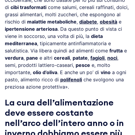
occidentale, che sono basate per lo più sul consumo
di
cibi trasformati
come salumi, cereali raffinati, dolci,
grassi alimentari, molti zuccheri, che espongono al
rischio di
malattie metaboliche
,
diabete
,
obesità
e
ipertensione arteriosa
. Da questo punto di vista ci
viene in soccorso, una volta di più, la
dieta
mediterranea
, tipicamente antinfiammatoria e
salutistica. Via libera quindi ad alimenti come
frutta
e
verdura
,
pane
e altri
cereali
,
patate
,
fagioli
,
noci
,
semi, prodotti lattiero-caseari,
pesce
e, molto
importante,
olio d’oliva
. E anche un po’ di
vino
a ogni
pasto, alimento ricco di
polifenoli
che svolgono una
preziosa azione protettiva».
La cura dell’alimentazione
deve essere costante
nell’arco dell’intero anno o in
inverno dobbiamo essere più