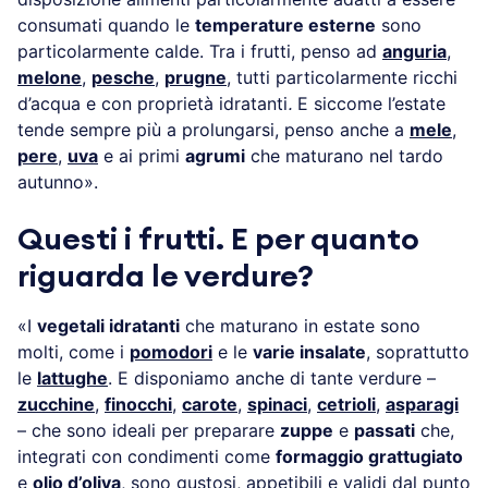
consumati quando le
temperature esterne
sono
particolarmente calde. Tra i frutti, penso ad
anguria
,
melone
,
pesche
,
prugne
, tutti particolarmente ricchi
d’acqua e con proprietà idratanti
.
E siccome l’estate
tende sempre più a prolungarsi, penso anche a
mele
,
pere
,
uva
e ai primi
agrumi
che maturano nel tardo
autunno».
Questi i frutti. E per quanto
riguarda le verdure?
«I
vegetali idratanti
che maturano in estate sono
molti, come i
pomodori
e le
varie insalate
, soprattutto
le
lattughe
. E disponiamo anche di tante verdure –
zucchine
,
finocchi
,
carote
,
spinaci
,
cetrioli
,
asparagi
– che sono ideali per preparare
zuppe
e
passati
che,
integrati con condimenti come
formaggio grattugiato
e
olio d’oliva
, sono gustosi, appetibili e validi dal punto