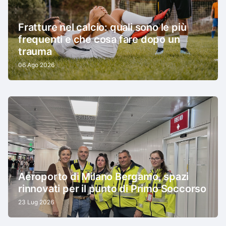
Fratture nel calcio: quali sono le più
frequenti e che cosa fare dopo un
trauma
06 Ago 2026
Aeroporto di Milano Bergamo, spazi
rinnovati per il punto di Primo Soccorso
23 Lug 2026