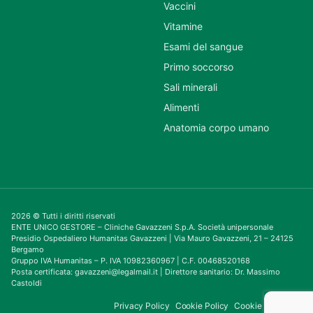
Vaccini
Vitamine
Esami del sangue
Primo soccorso
Sali minerali
Alimenti
Anatomia corpo umano
2026 © Tutti i diritti riservati
ENTE UNICO GESTORE – Cliniche Gavazzeni S.p.A. Società unipersonale
Presidio Ospedaliero Humanitas Gavazzeni | Via Mauro Gavazzeni, 21 – 24125
Bergamo
Gruppo IVA Humanitas – P. IVA 10982360967 | C.F. 00468520168
Posta certificata: gavazzeni@legalmail.it | Direttore sanitario: Dr. Massimo
Castoldi
Privacy Policy
Cookie Policy
Cookie Consent