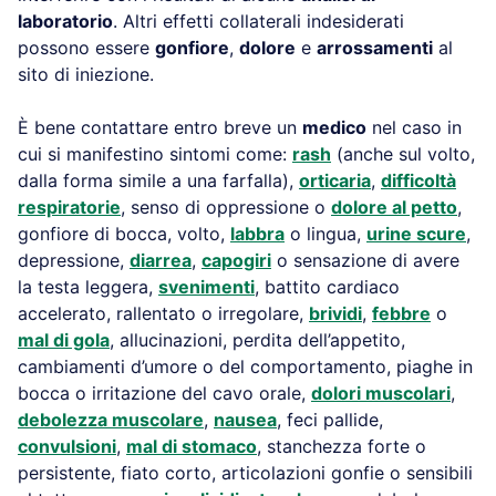
laboratorio
. Altri effetti collaterali indesiderati
possono essere
gonfiore
,
dolore
e
arrossamenti
al
sito di iniezione.
È bene contattare entro breve un
medico
nel caso in
cui si manifestino sintomi come:
rash
(anche sul volto,
dalla forma simile a una farfalla),
orticaria
,
difficoltà
respiratorie
, senso di oppressione o
dolore al petto
,
gonfiore di bocca, volto,
labbra
o lingua,
urine scure
,
depressione,
diarrea
,
capogiri
o sensazione di avere
la testa leggera,
svenimenti
, battito cardiaco
accelerato, rallentato o irregolare,
brividi
,
febbre
o
mal di gola
, allucinazioni, perdita dell’appetito,
cambiamenti d’umore o del comportamento, piaghe in
bocca o irritazione del cavo orale,
dolori muscolari
,
debolezza muscolare
,
nausea
, feci pallide,
convulsioni
,
mal di stomaco
, stanchezza forte o
persistente, fiato corto, articolazioni gonfie o sensibili