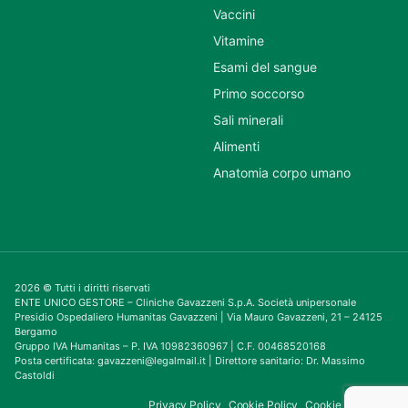
Vaccini
Vitamine
Esami del sangue
Primo soccorso
Sali minerali
Alimenti
Anatomia corpo umano
2026 © Tutti i diritti riservati
ENTE UNICO GESTORE – Cliniche Gavazzeni S.p.A. Società unipersonale
Presidio Ospedaliero Humanitas Gavazzeni | Via Mauro Gavazzeni, 21 – 24125
Bergamo
Gruppo IVA Humanitas – P. IVA 10982360967 | C.F. 00468520168
Posta certificata: gavazzeni@legalmail.it | Direttore sanitario: Dr. Massimo
Castoldi
Privacy Policy
Cookie Policy
Cookie Consent