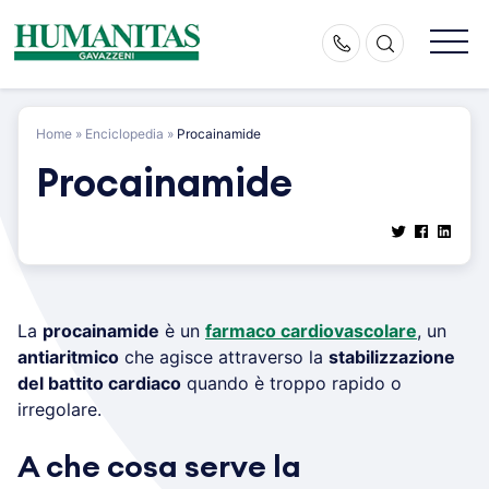
Skip
to
content
Home
»
Enciclopedia
»
Procainamide
Procainamide
La
procainamide
è un
farmaco cardiovascolare
, un
antiaritmico
che agisce attraverso la
stabilizzazione
del battito cardiaco
quando è troppo rapido o
irregolare.
A che cosa serve la