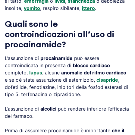
al tatto,
emorragia
o
lividi
,
stanchezza
o debolezza
insolite,
vomito
, respiro sibilante,
ittero
.
Quali sono le
controindicazioni all’uso di
procainamide?
L’assunzione di
procainamide
può essere
controindicata in presenza di
blocco cardiaco
completo,
lupus
, alcune
anomalie del ritmo cardiaco
e se c’è stata assunzione di astemizolo,
cisapride
,
dofetilide, fenotiazine, inibitori della fosfodiesterasi di
tipo 5, terfenadina o ziprasidone.
L’assunzione di
alcolici
può rendere inferiore l’efficacia
del farmaco.
Prima di assumere procainamide è importante
che il