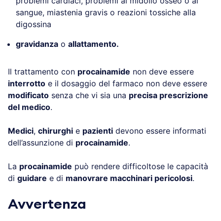
problemi cardiaci, problemi al midollo osseo o al
sangue, miastenia gravis o reazioni tossiche alla
digossina
gravidanza
o
allattamento.
Il trattamento con
procainamide
non deve essere
interrotto
e il dosaggio del farmaco non deve essere
modificato
senza che vi sia una
precisa prescrizione
del medico
.
Medici
,
chirurghi
e
pazienti
devono essere informati
dell’assunzione di
procainamide
.
La
procainamide
può rendere difficoltose le capacità
di
guidare
e di
manovrare macchinari pericolosi
.
Avvertenza