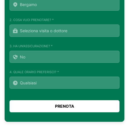
2. COSA VUOI PRENOTARE? *
3. HA UN'ASSICURAZIONE? *
4. QUALE ORARIO PREFERISCI? *