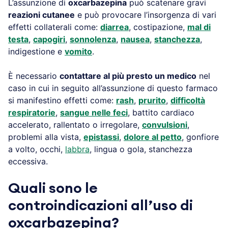
L’assunzione di
oxcarbazepina
può scatenare gravi
reazioni cutanee
e può provocare l’insorgenza di vari
effetti collaterali come:
diarrea
, costipazione,
mal di
testa
,
capogiri
,
sonnolenza
,
nausea
,
stanchezza
,
indigestione e
vomito
.
È necessario
contattare al più presto un medico
nel
caso in cui in seguito all’assunzione di questo farmaco
si manifestino effetti come:
rash
,
prurito
,
difficoltà
respiratorie
,
sangue nelle feci
, battito cardiaco
accelerato, rallentato o irregolare,
convulsioni
,
problemi alla vista,
epistassi
,
dolore al petto
, gonfiore
a volto, occhi,
labbra
, lingua o gola, stanchezza
eccessiva.
Quali sono le
controindicazioni all’uso di
oxcarbazepina?