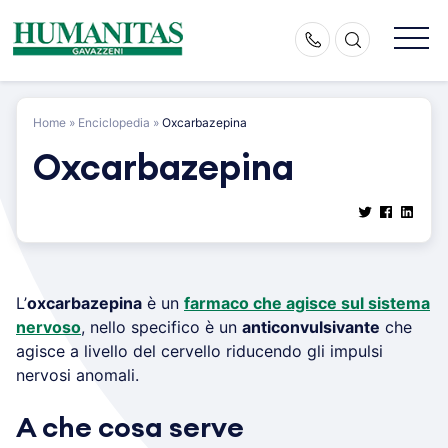
Skip
to
content
Home
»
Enciclopedia
»
Oxcarbazepina
Oxcarbazepina
L’
oxcarbazepina
è un
farmaco che agisce sul sistema
nervoso
, nello specifico è un
anticonvulsivante
che
agisce a livello del cervello riducendo gli impulsi
nervosi anomali.
A che cosa serve