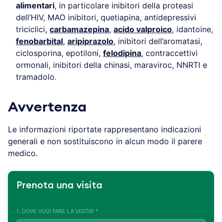
alimentari
, in particolare inibitori della proteasi
dell’HIV, MAO inibitori, quetiapina, antidepressivi
triciclici,
carbamazepina
,
acido valproico
, idantoine,
fenobarbital
,
aripiprazolo
, inibitori dell’aromatasi,
ciclosporina, epotiloni,
felodipina
, contraccettivi
ormonali, inibitori della chinasi, maraviroc, NNRTI e
tramadolo.
Avvertenza
Le informazioni riportate rappresentano indicazioni
generali e non sostituiscono in alcun modo il parere
medico.
Prenota una visita
1. DOVE VUOI FARE LA VISITA? *