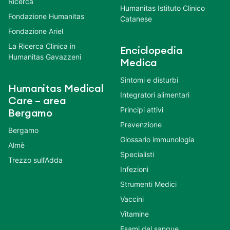
Ricerca
Humanitas Istituto Clinico
Fondazione Humanitas
Catanese
Fondazione Ariel
La Ricerca Clinica in
Enciclopedia
Humanitas Gavazzeni
Medica
Sintomi e disturbi
Humanitas Medical
Integratori alimentari
Care – area
Principi attivi
Bergamo
Prevenzione
Bergamo
Glossario immunologia
Almè
Specialisti
Trezzo sull’Adda
Infezioni
Strumenti Medici
Vaccini
Vitamine
Esami del sangue