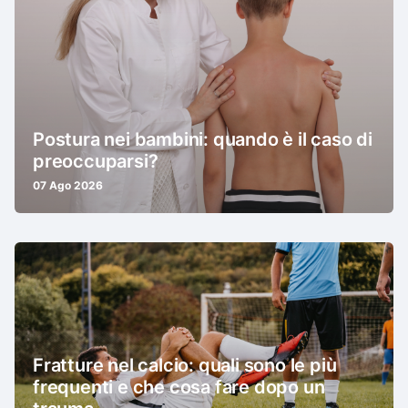
Postura nei bambini: quando è il caso di
preoccuparsi?
07 Ago 2026
Fratture nel calcio: quali sono le più
frequenti e che cosa fare dopo un