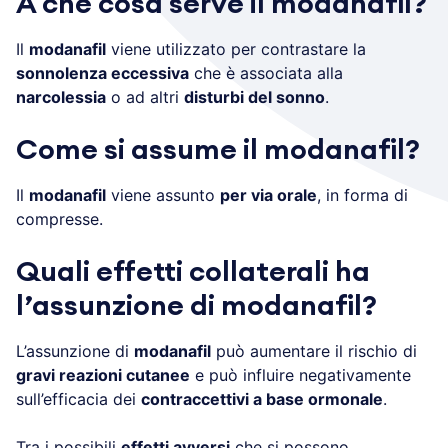
A che cosa serve il modanafil?
Il
modanafil
viene utilizzato per contrastare la
sonnolenza eccessiva
che è associata alla
narcolessia
o ad altri
disturbi del sonno
.
Come si assume il modanafil?
Il
modanafil
viene assunto
per via orale
, in forma di
compresse.
Quali effetti collaterali ha
l’assunzione di modanafil?
L’assunzione di
modanafil
può aumentare il rischio di
gravi reazioni cutanee
e può influire negativamente
sull’efficacia dei
contraccettivi a base ormonale
.
Tra i possibili
effetti avversi
che si possono