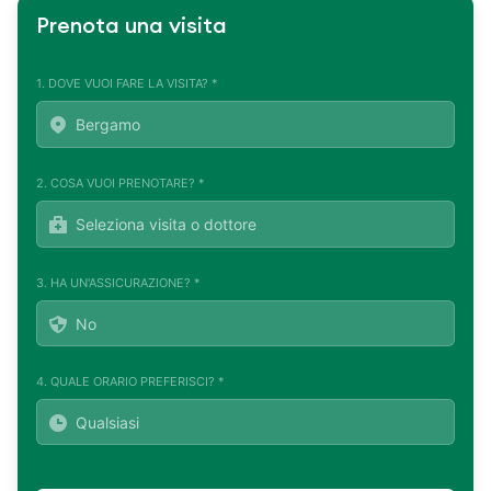
Prenota una visita
1. DOVE VUOI FARE LA VISITA? *
2. COSA VUOI PRENOTARE? *
3. HA UN'ASSICURAZIONE? *
4. QUALE ORARIO PREFERISCI? *