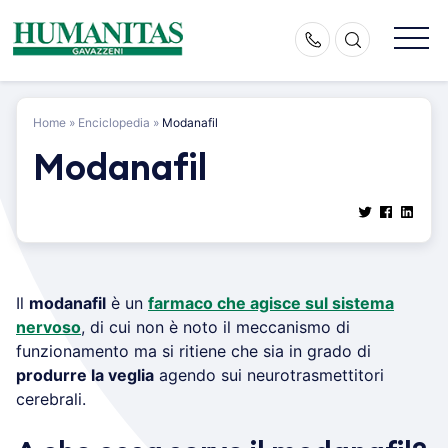
Skip
to
content
Home
»
Enciclopedia
»
Modanafil
Modanafil
Il
modanafil
è un
farmaco che agisce sul sistema
nervoso
, di cui non è noto il meccanismo di
funzionamento ma si ritiene che sia in grado di
produrre la veglia
agendo sui neurotrasmettitori
cerebrali.