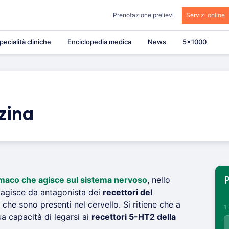
Prenotazione prelievi
Servizi online
pecialità cliniche
Enciclopedia medica
News
5×1000
zina
maco che agisce sul sistema nervoso
, nello
P
agisce da antagonista dei
recettori del
che sono presenti nel cervello. Si ritiene che a
1
ua capacità di legarsi ai
recettori 5-HT2 della