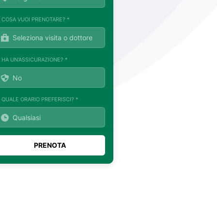
. COSA VUOI PRENOTARE? *
. HA UN'ASSICURAZIONE? *
. QUALE ORARIO PREFERISCI? *