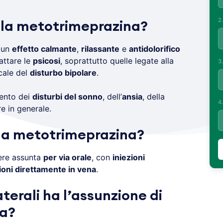
2
 la metotrimeprazina?
 un
effetto calmante
,
rilassante
e
antidolorifico
attare le
psicosi
, soprattutto quelle legate alla
3
cale del
disturbo bipolare
.
mento dei
disturbi del sonno
, dell’
ansia
, della
4
e in generale.
la metotrimeprazina?
re assunta
per via orale
, con
iniezioni
ioni direttamente in vena
.
aterali ha l’assunzione di
a?