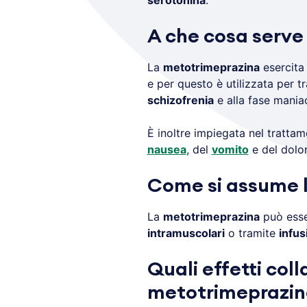
serotonina
.
A che cosa serve
La
metotrimeprazina
esercita
e per questo è utilizzata per tr
schizofrenia
e alla fase mania
È inoltre impiegata nel tratta
nausea
, del
vomito
e del dolor
Come si assume 
La
metotrimeprazina
può esse
intramuscolari
o tramite
infus
Quali effetti coll
metotrimeprazin