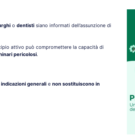
urghi
o
dentisti
siano informati dell’assunzione di
cipio attivo può compromettere la capacità di
nari pericolosi
.
o
indicazioni generali
e
non sostituiscono in