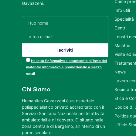
Come pren
Gavazzeni.
Info utili
Specialità
Centri
I nostri me
Malattie
Visite ed 
Ho letto l’informativa e acconsento all’invio del
Trattament
materiale informativo e promozionale a mezzo
News
email
Lavora con
Chi Siamo
Società tr
Etica e Co
Humanitas Gavazzeni è un ospedale
polispecialistico privato accreditato con il
Codice di 
Servizio Sanitario Nazionale per le attività
Politica q
ambulatoriali e di ricovero. E’ situato nella
Ufficio St
zona centrale di Bergamo, all’interno di un
parco secolare.