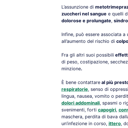
L’assunzione di
metotrimepraz
zuccheri nel sangue
e quelli d
dolorose e prolungate
,
sindro
Infine, può essere associata a
all’aumento del rischio di
colpo
Fra gli altri suoi possibili
effett
di peso, costipazione, secchezz
minzione
.
È bene contattare
al più pres
respiratorie
, senso di oppress
lingua, nausea, vomito o perdit
dolori addominali
, spasmi o ri
svenimenti, forti
capogiri
,
conv
maschera, perdita di bava dal
un’infezione in corso,
ittero
, d