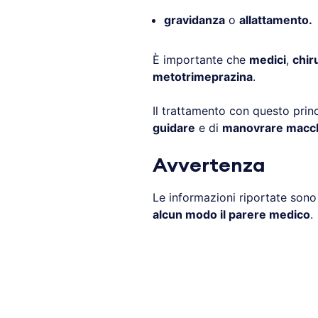
gravidanza
o
allattamento.
È importante che
medici
,
chir
metotrimeprazina
.
Il trattamento con questo prin
guidare
e di
manovrare macchi
Avvertenza
Le informazioni riportate son
alcun modo il parere medico
.