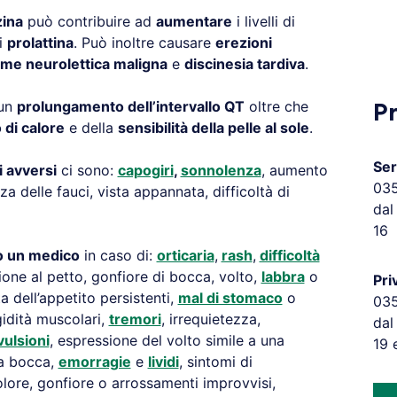
ina
può contribuire ad
aumentare
i livelli di
i
prolattina
. Può inoltre causare
erezioni
me neurolettica maligna
e
discinesia tardiva
.
 un
prolungamento dell’intervallo QT
oltre che
P
 di calore
e della
sensibilità della pelle al sole
.
Ser
i avversi
ci sono:
capogiri
,
sonnolenza
, aumento
03
a delle fauci, vista appannata, difficoltà di
dal
16
to un medico
in caso di:
orticaria
,
rash
,
difficoltà
ione al petto, gonfiore di bocca, volto,
labbra
o
Pri
a dell’appetito persistenti,
mal di stomaco
o
03
gidità muscolari,
tremori
, irrequietezza,
dal
ulsioni
, espressione del volto simile a una
19 
la bocca,
emorragie
e
lividi
, sintomi di
olore, gonfiore o arrossamenti improvvisi,