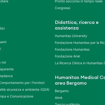
otare
Pronto soccorso in tempo reale
Congressi
Didattica, ricerca e
assistenza
dici
Humanitas University
Esami
Fondazione Humanitas per la Ri
i
Fondazione Humanitas
Fondazione Ariel
 noi
La Ricerca Clinica in Humanitas
asparente
mpliance
Humanitas Medical Ca
Comportamento per i Fornitori
area Bergamo
ualità sicurezza e ambiente (QSA)
Bergamo
ampa e Comunicazione
Almè
Trezzo sull’Adda