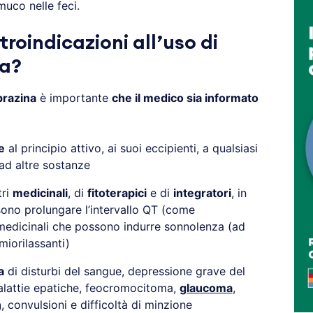
uco nelle feci.
troindicazioni all’uso di
a?
razina
è importante
che il medico sia informato
e
al principio attivo, ai suoi eccipienti, a qualsiasi
 ad altre sostanze
tri
medicinali
, di
fitoterapici
e di
integratori
, in
ono prolungare l’intervallo QT (come
edicinali che possono indurre sonnolenza (ad
miorilassanti)
a
di disturbi del sangue, depressione grave del
alattie epatiche, feocromocitoma,
glaucoma
,
n
, convulsioni e difficoltà di minzione