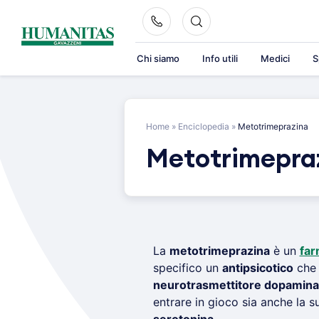
Skip
to
content
Chi siamo
Info utili
Medici
S
Home
»
Enciclopedia
»
Metotrimeprazina
Metotrimepra
La
metotrimeprazina
è un
far
specifico un
antipsicotico
che 
neurotrasmettitore dopamina
entrare in gioco sia anche la s