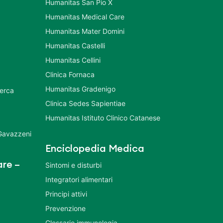
Humanitas San Pio X
Humanitas Medical Care
Humanitas Mater Domini
Humanitas Castelli
Humanitas Cellini
Clinica Fornaca
Humanitas Gradenigo
cerca
Clinica Sedes Sapientiae
Humanitas Istituto Clinico Catanese
 Gavazzeni
Enciclopedia Medica
re –
Sintomi e disturbi
Integratori alimentari
Principi attivi
Prevenzione
Glossario immunologia