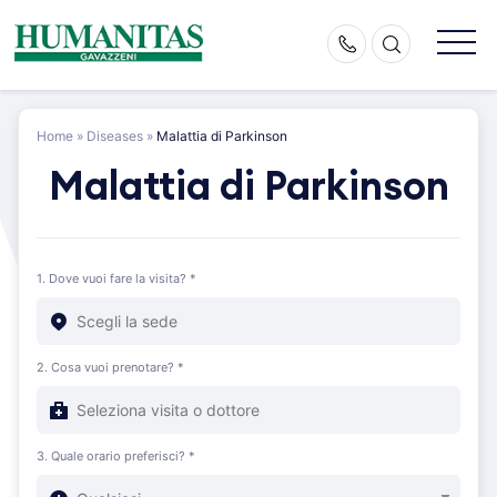
Skip
to
content
Home
»
Diseases
»
Malattia di Parkinson
Malattia di Parkinson
1. Dove vuoi fare la visita? *
2. Cosa vuoi prenotare? *
3. Quale orario preferisci? *