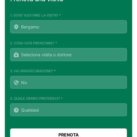
1. DOVE VUOI FARE LA VISITA? *
2. COSA VUOI PRENOTARE? *
3. HA UN'ASSICURAZIONE? *
4. QUALE ORARIO PREFERISCI? *