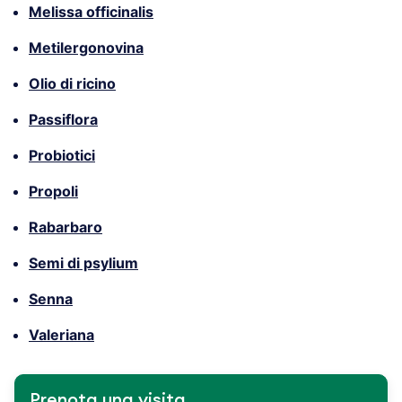
Melissa officinalis
Metilergonovina
Olio di ricino
Passiflora
Probiotici
Propoli
Rabarbaro
Semi di psylium
Senna
Valeriana
Prenota una visita