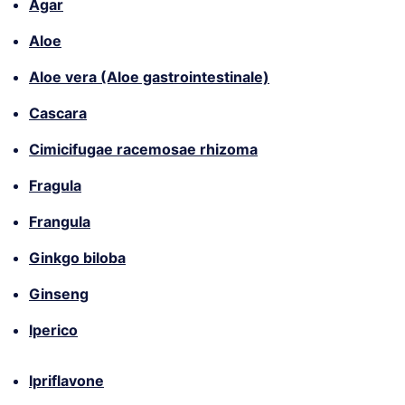
Agar
Aloe
Aloe vera (Aloe gastrointestinale)
Cascara
Cimicifugae racemosae rhizoma
Fragula
Frangula
Ginkgo biloba
Ginseng
Iperico
Ipriflavone