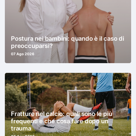
Postura nei bambini: quando è il caso di
preoccuparsi?
07 Ago 2026
Fratture nel calcio: quali sono le più
frequenti e che cosa fare dopo un
trauma