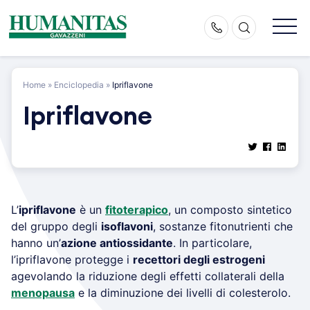
Skip
to
content
Home
»
Enciclopedia
»
Ipriflavone
Ipriflavone
L’
ipriflavone
è un
fitoterapico
, un composto sintetico
del gruppo degli
isoflavoni
, sostanze fitonutrienti che
hanno un’
azione antiossidante
. In particolare,
l’ipriflavone protegge i
recettori degli estrogeni
agevolando la riduzione degli effetti collaterali della
menopausa
e la diminuzione dei livelli di colesterolo.