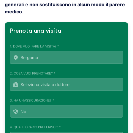
generali
e
non sostituiscono in alcun modo il parere
medico
.
Prenota una visita
1. DOVE VUOI FARE LA VISITA? *
2. COSA VUOI PRENOTARE? *
3. HA UN'ASSICURAZIONE? *
4. QUALE ORARIO PREFERISCI? *