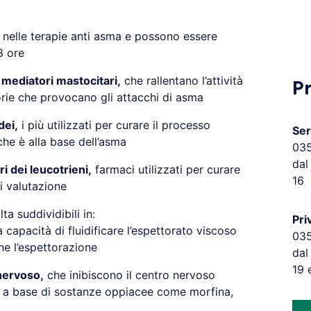
e nelle terapie anti asma e possono essere
8 ore
ei mediatori mastocitari,
che rallentano l’attività
P
orie che provocano gli attacchi di asma
dei,
i più utilizzati per curare il processo
Ser
he è alla base dell’asma
03
dal
i dei leucotrieni,
farmaci utilizzati per curare
16
i valutazione
ta suddividibili in:
Pri
capacità di fluidificare l’espettorato viscoso
03
rne l’espettorazione
dal
19 
 nervoso,
che inibiscono il centro nervoso
, a base di sostanze oppiacee come morfina,