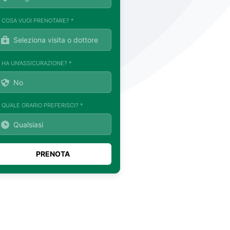
. COSA VUOI PRENOTARE? *
. HA UN'ASSICURAZIONE? *
. QUALE ORARIO PREFERISCI? *