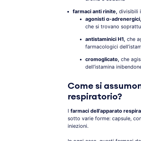
farmaci anti rinite,
divisibili i
agonisti α-adrenergici
che si trovano soprattu
antistaminici H1,
che ag
farmacologici dell’ista
cromoglicato,
che agis
dell’istamina inibendone
Come si assumono
respiratorio?
I
farmaci dell’apparato respira
sotto varie forme: capsule, co
iniezioni.