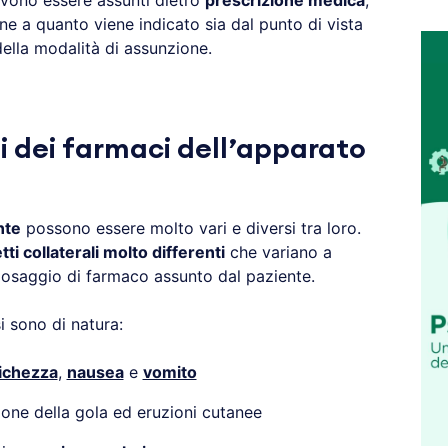
evono essere assunti dietro
prescrizione medica
,
ne a quanto viene indicato sia dal punto di vista
della modalità di assunzione.
i dei farmaci dell’apparato
nte
possono essere molto vari e diversi tra loro.
tti collaterali molto differenti
che variano a
dosaggio di farmaco assunto dal paziente.
si sono di natura:
tichezza
,
nausea
e
vomito
ione della gola ed eruzioni cutanee