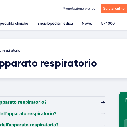
Prenotazione prelievi
Servizi online
pecialità cliniche
Enciclopedia medica
News
5×1000
o respiratorio
pparato respiratorio
P
apparato respiratorio?
ll'apparato respiratorio?
1
dell'apparato respiratorio?