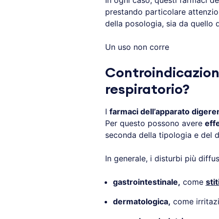
In ogni caso, questi farmaci d
prestando particolare attenzio
della posologia, sia da quello 
Un uso non corre
Controindicazion
respiratorio?
I
farmaci dell’apparato digere
Per questo possono avere
effe
seconda della tipologia e del 
In generale, i disturbi più diffu
gastrointestinale,
come
sti
dermatologica,
come irritaz