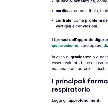
muscolo-scheletrica,
come
cardiaca,
come aritmia, tachi
centrale,
come
problemi de
vertigini
e
convulsioni
.
I
farmaci dell’apparato digere
ipertiroidismo
, cardiopatie,
di
In caso di
gravidanza
o durante
essere valutato bene e caso per
mamma e dei potenziali rischi 
I principali farm
respiratorio
Leggi gli
approfondimenti
: