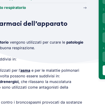
ato respiratorio
2
farmaci dell’apparato
3
torio
vengono utilizzati per curare le
patologie
buona respirazione.
4
divisi in:
lizzati per l’
asma
e per le malattie polmonari
 volta possono essere suddivisi in:
drenergici,
che rilassano la muscolatura
 sono utilizzati come antagonisti della
i contro i broncospasmi provocati da sostanze