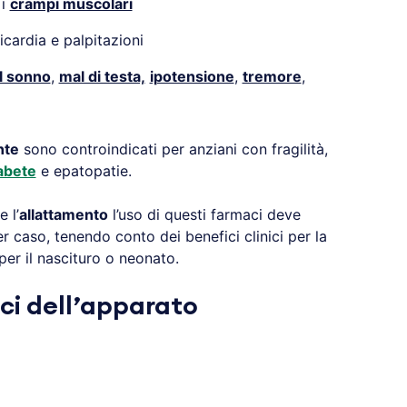
 i
crampi muscolari
cardia e palpitazioni
l sonno
,
mal di testa,
ipotensione
,
tremore
,
nte
sono controindicati per anziani con fragilità,
abete
e epatopatie.
 l’
allattamento
l’uso di questi farmaci deve
 caso, tenendo conto dei benefici clinici per la
per il nascituro o neonato.
aci dell’apparato