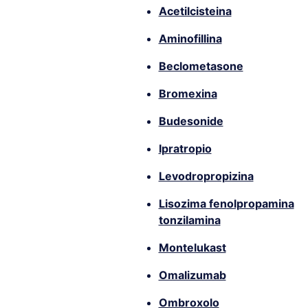
Acetilcisteina
Aminofillina
Beclometasone
Bromexina
Budesonide
Ipratropio
Levodropropizina
Lisozima fenolpropamina
tonzilamina
Montelukast
Omalizumab
Ombroxolo