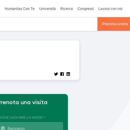
Humanitas Con Te
Università
Ricerca
Congressi
Lavora con noi
Prenota online
renota una visita
. DOVE VUOI FARE LA VISITA? *