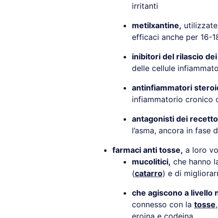
irritanti
metilxantine,
utilizzat
efficaci anche per 16-1
inibitori del rilascio d
delle cellule infiammat
antinfiammatori steroi
infiammatorio cronico c
antagonisti dei recettor
l’asma, ancora in fase d
farmaci anti tosse,
a loro vol
mucolitici,
che hanno la 
(
catarro
) e di migliora
che agiscono a livello
connesso con la
tosse
eroina e codeina