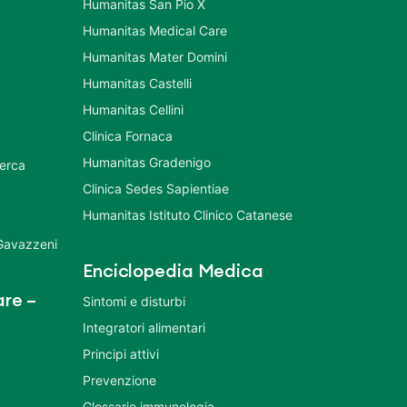
Humanitas San Pio X
Humanitas Medical Care
Humanitas Mater Domini
Humanitas Castelli
Humanitas Cellini
Clinica Fornaca
Humanitas Gradenigo
cerca
Clinica Sedes Sapientiae
Humanitas Istituto Clinico Catanese
 Gavazzeni
Enciclopedia Medica
re –
Sintomi e disturbi
Integratori alimentari
Principi attivi
Prevenzione
Glossario immunologia