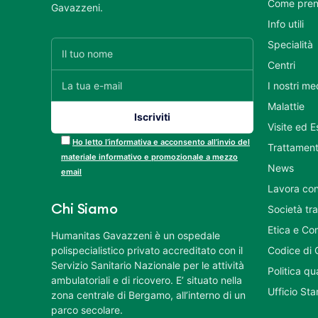
Come pren
Gavazzeni.
Info utili
Specialità
Centri
I nostri me
Malattie
Visite ed 
Ho letto l’informativa e acconsento all’invio del
Trattament
materiale informativo e promozionale a mezzo
News
email
Lavora con
Chi Siamo
Società tr
Etica e Co
Humanitas Gavazzeni è un ospedale
polispecialistico privato accreditato con il
Codice di 
Servizio Sanitario Nazionale per le attività
Politica q
ambulatoriali e di ricovero. E’ situato nella
Ufficio St
zona centrale di Bergamo, all’interno di un
parco secolare.