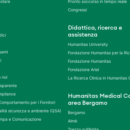
otare
Pronto soccorso in tempo reale
Congressi
Didattica, ricerca e
assistenza
dici
Humanitas University
Esami
Fondazione Humanitas per la Ri
i
Fondazione Humanitas
Fondazione Ariel
 noi
La Ricerca Clinica in Humanitas
asparente
mpliance
Humanitas Medical Ca
Comportamento per i Fornitori
area Bergamo
ualità sicurezza e ambiente (QSA)
Bergamo
ampa e Comunicazione
Almè
Trezzo sull’Adda