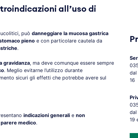
troindicazioni all’uso di
mucolitici, può
danneggiare la mucosa gastrica
P
stomaco pieno
e con particolare cautela da
striche
.
Ser
la gravidanza
, ma deve comunque essere sempre
03
co
. Meglio evitarne l’utilizzo durante
dal
ento sicuri gli effetti che potrebbe avere sul
16
Pri
03
dal
presentano
indicazioni generali
e
non
19 
l parere medico
.