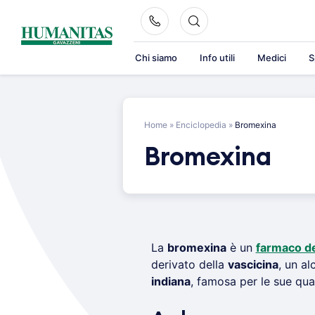
Skip
to
content
Chi siamo
Info utili
Medici
S
Home
»
Enciclopedia
»
Bromexina
Bromexina
La
bromexina
è un
farmaco de
derivato della
vascicina
, un al
indiana
, famosa per le sue qua