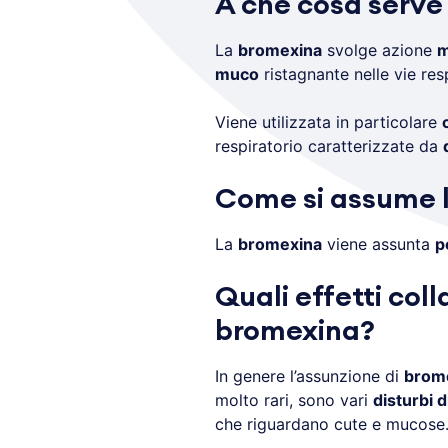
A che cosa serve
La
bromexina
svolge azione
m
muco
ristagnante nelle vie resp
Viene utilizzata in particolare
respiratorio caratterizzate da
Come si assume 
La
bromexina
viene assunta
p
Quali effetti coll
bromexina?
In genere l’assunzione di
brom
molto rari, sono vari
disturbi d
che riguardano cute e mucose