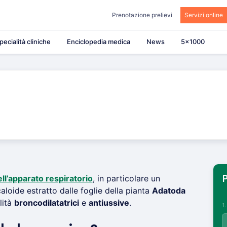
Prenotazione prelievi
Servizi online
pecialità cliniche
Enciclopedia medica
News
5×1000
ll’apparato respiratorio
, in particolare un
P
caloide estratto dalle foglie della pianta
Adatoda
lità
broncodilatatrici
e
antiussive
.
1