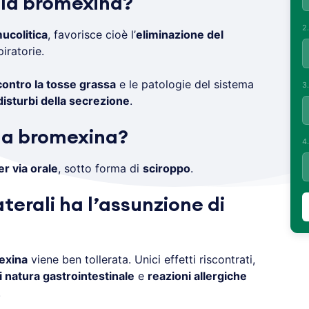
 la bromexina?
2
ucolitica
, favorisce cioè l’
eliminazione del
iratorie.
contro la tosse grassa
e le patologie del sistema
3
disturbi della secrezione
.
la bromexina?
4
er via orale
, sotto forma di
sciroppo
.
aterali ha l’assunzione di
exina
viene ben tollerata. Unici effetti riscontrati,
i natura gastrointestinale
e
reazioni allergiche
.