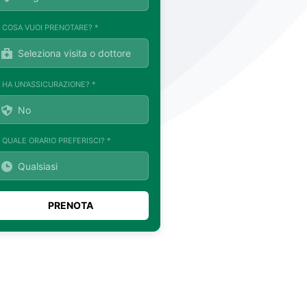
. COSA VUOI PRENOTARE? *
. HA UN'ASSICURAZIONE? *
. QUALE ORARIO PREFERISCI? *