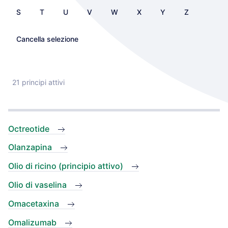
S
T
U
V
W
X
Y
Z
Cancella selezione
21 principi attivi
Octreotide
Olanzapina
Olio di ricino (principio attivo)
Olio di vaselina
Omacetaxina
Omalizumab