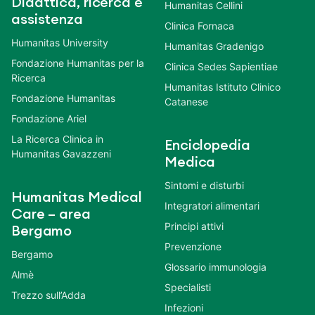
Didattica, ricerca e
Humanitas Cellini
assistenza
Clinica Fornaca
Humanitas University
Humanitas Gradenigo
Fondazione Humanitas per la
Clinica Sedes Sapientiae
Ricerca
Humanitas Istituto Clinico
Fondazione Humanitas
Catanese
Fondazione Ariel
La Ricerca Clinica in
Enciclopedia
Humanitas Gavazzeni
Medica
Sintomi e disturbi
Humanitas Medical
Integratori alimentari
Care – area
Principi attivi
Bergamo
Prevenzione
Bergamo
Glossario immunologia
Almè
Specialisti
Trezzo sull’Adda
Infezioni