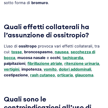
sotto forma di
bromuro
.
Quali effetti collaterali ha
l’assunzione di ossitropio?
L’uso di
ossitropo
provoca vari effetti collaterali, tra
cui:
tosse
,
broncospasmo
,
nausea
,
secchezza di
bocca
,
mucosa nasale
e
occhi
,
tachicardia
,
palpitazioni
,
fibrillazione atriale
,
ritenzione urinaria
,
vertigini
,
impotenza
,
vomito
,
dolori addominali
,
costipazione
,
rash cutaneo
,
orticaria
,
glaucoma
.
Quali sono le
controindicazioni all’uso di