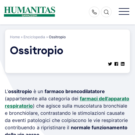
Skip
to
content
Home
»
Enciclopedia
»
Ossitropio
Ossitropio
L’
ossitropio
è un
farmaco broncodilatatore
(appartenente alla categoria dei
farmaci dell’apparato
respiratorio
) che agisce sulla muscolatura bronchiale
e bronchiolare, contrastando le stimolazioni causate
da eventi patologici che colpiscono le vie respiratorie
contribuendo a ripristinare il
normale funzionamento
delle vie aeree
.