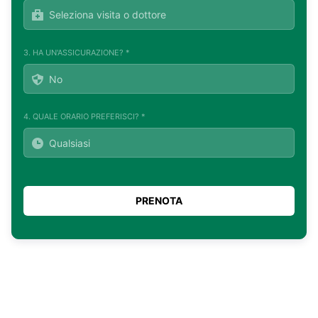
3. HA UN'ASSICURAZIONE? *
4. QUALE ORARIO PREFERISCI? *